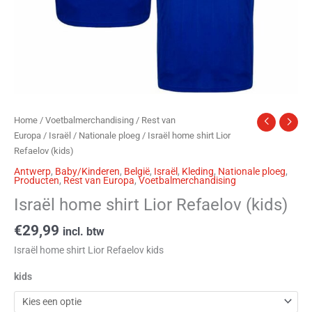
Home
/
Voetbalmerchandising
/
Rest van
Europa
/
Israël
/
Nationale ploeg
/ Israël home shirt Lior
Refaelov (kids)
Antwerp
,
Baby/Kinderen
,
België
,
Israël
,
Kleding
,
Nationale ploeg
,
Producten
,
Rest van Europa
,
Voetbalmerchandising
Israël home shirt Lior Refaelov (kids)
€
29,99
incl. btw
Israël home shirt Lior Refaelov kids
kids