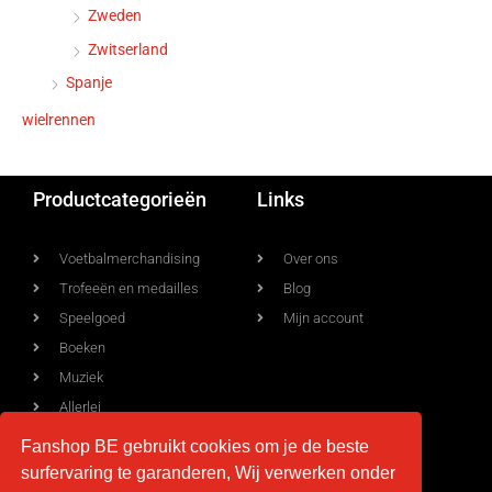
Zweden
Zwitserland
Spanje
wielrennen
Productcategorieën
Links
Voetbalmerchandising
Over ons
Trofeeën en medailles
Blog
Speelgoed
Mijn account
Boeken
Muziek
Allerlei
Fanshop BE gebruikt cookies om je de beste
surfervaring te garanderen, Wij verwerken onder
Voorwaarden
Contact