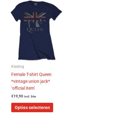
Dit
product
heeft
meerdere
variaties.
Deze
optie
kan
gekozen
worden
Kleding
op
Female T-shirt Queen
de
*vintage union jack*
productpagina
‘official item’
€
19,90
incl. btw
Opties selecteren