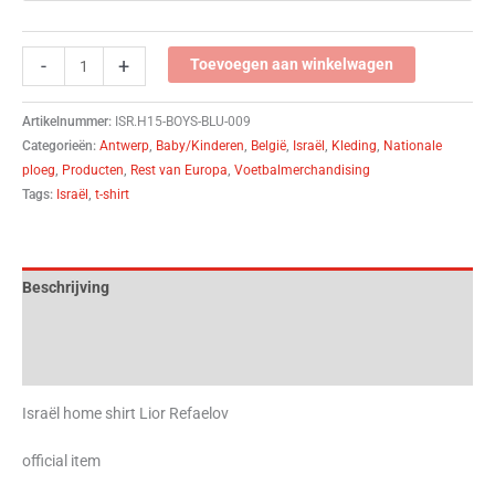
-
+
Toevoegen aan winkelwagen
Artikelnummer:
ISR.H15-BOYS-BLU-009
Categorieën:
Antwerp
,
Baby/Kinderen
,
België
,
Israël
,
Kleding
,
Nationale
ploeg
,
Producten
,
Rest van Europa
,
Voetbalmerchandising
Tags:
Israël
,
t-shirt
Beschrijving
Aanvullende informatie
Beoordelingen (0)
Israël home shirt Lior Refaelov
official item