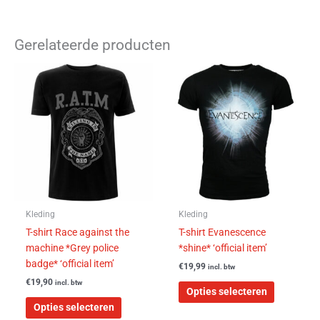
Gerelateerde producten
Dit
Dit
product
product
heeft
heeft
meerdere
meerdere
variaties.
variaties.
Deze
Deze
optie
optie
kan
kan
gekozen
gekozen
worden
worden
Kleding
Kleding
op
op
T-shirt Race against the
T-shirt Evanescence
de
de
machine *Grey police
*shine* ‘official item’
productpagina
productpa
badge* ‘official item’
€
19,99
incl. btw
€
19,90
incl. btw
Opties selecteren
Opties selecteren