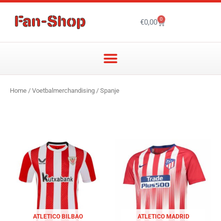
Ga
naar
0
Winkelwagen
€
0,00
de
inhoud
Home
/
Voetbalmerchandising
/ Spanje
ATLETICO BILBAO
ATLETICO MADRID