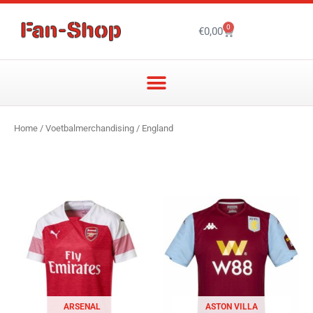
Ga
naar
0
Winkelwagen
€
0,00
de
inhoud
Home
/
Voetbalmerchandising
/ England
ARSENAL
ASTON VILLA