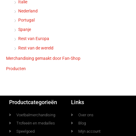
Italie
Nederland
Portugal
Spanje
Rest van Europa
Rest van de wereld
Merchandising gemaakt door Fan-Shop
Producten
Productcategorieën
Links
Voetbalmerchandising
Over ons
Trofeeën en medailles
Blog
Speelgoed
Mijn account