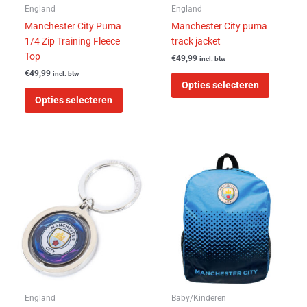
worden
worden
England
England
op
op
Manchester City Puma
Manchester City puma
de
de
1/4 Zip Training Fleece
track jacket
productpagina
product
Top
€
49,99
incl. btw
€
49,99
incl. btw
Opties selecteren
Opties selecteren
England
Baby/Kinderen