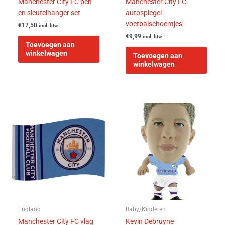
Manchester City FC pen
Manchester City FC
en sleutelhanger set
autospiegel
voetbalschoentjes
€
17,50
incl. btw
€
9,99
incl. btw
Toevoegen aan
winkelwagen
Toevoegen aan
winkelwagen
England
Baby/Kinderen
Manchester City FC vlag
Kevin Debruyne