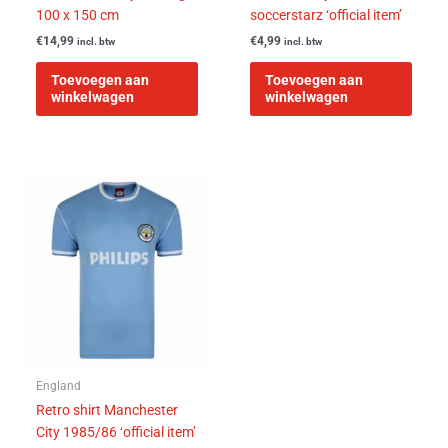
100 x 150 cm
soccerstarz ‘official item’
€
14,99
€
4,99
incl. btw
incl. btw
Toevoegen aan
Toevoegen aan
winkelwagen
winkelwagen
Dit
product
heeft
meerdere
variaties.
Deze
optie
kan
gekozen
worden
England
op
Retro shirt Manchester
de
City 1985/86 ‘official item’
productpagina