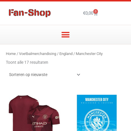
Ga
naar
0
Winkelwagen
€
0,00
de
inhoud
Gesorteerd
Home
/
Voetbalmerchandising
/
England
/ Manchester City
op
nieuwste
Toont alle 17 resultaten
Dit
product
heeft
meerdere
variaties.
Deze