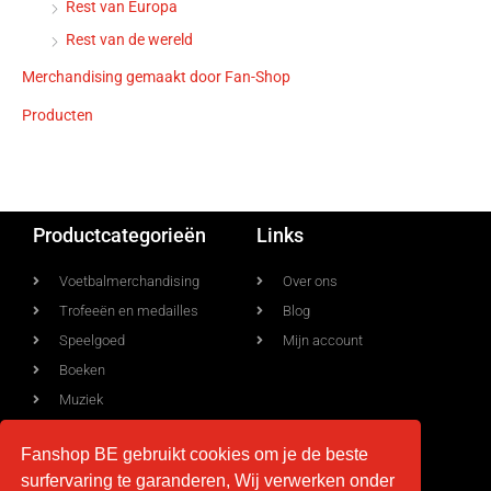
Rest van Europa
Rest van de wereld
Merchandising gemaakt door Fan-Shop
Producten
Productcategorieën
Links
Voetbalmerchandising
Over ons
Trofeeën en medailles
Blog
Speelgoed
Mijn account
Boeken
Muziek
Allerlei
Fanshop BE gebruikt cookies om je de beste
surfervaring te garanderen, Wij verwerken onder