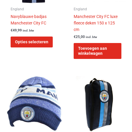
gekozen
worden
England
England
op
Navyblauwe badjas
Manchester City FC luxe
de
Manchester City FC
fleece deken 150 x 125
productpagina
cm
€
49,99
incl. btw
€
25,00
incl. btw
Opties selecteren
Toevoegen aan
winkelwagen