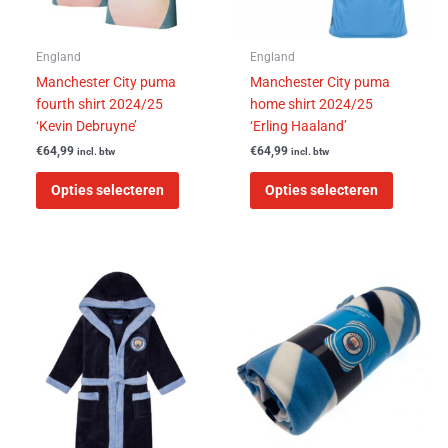
kan
kan
gekozen
gekozen
worden
worden
England
England
op
op
Manchester City puma
Manchester City puma
de
de
fourth shirt 2024/25
home shirt 2024/25
productpagina
product
‘Kevin Debruyne’
‘Erling Haaland’
€
64,99
€
64,99
incl. btw
incl. btw
Opties selecteren
Opties selecteren
Dit
product
heeft
meerdere
variaties.
Deze
optie
kan