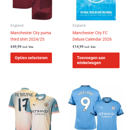
optie
kan
gekozen
worden
England
England
op
Manchester City puma
Manchester City FC
de
third shirt 2024/25
Deluxe Calendar 2026
productpagina
€
49,99
€
14,99
incl. btw
incl. btw
Opties selecteren
Toevoegen aan
winkelwagen
Dit
Dit
product
product
heeft
heeft
meerdere
meerder
variaties.
variaties
Deze
Deze
optie
optie