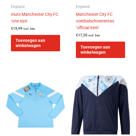
England
England
muts Manchester City FC
Manchester City FC
‘one size’
voetbalschoenentas
‘official item’
€
19,99
incl. btw
€
17,50
incl. btw
Toevoegen aan
winkelwagen
Toevoegen aan
winkelwagen
Dit
Dit
product
product
heeft
heeft
meerdere
meerder
variaties.
variaties
Deze
Deze
optie
optie
kan
kan
gekozen
gekozen