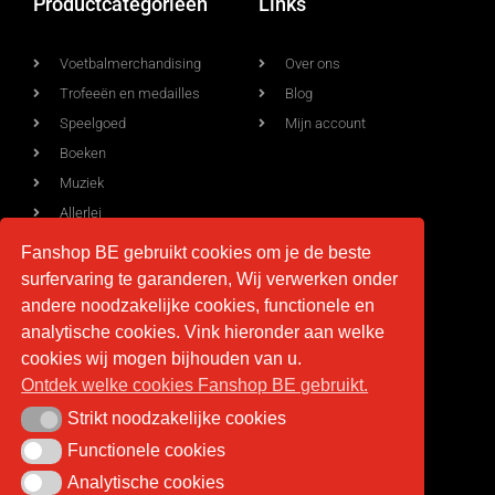
Productcategorieën
Links
Voetbalmerchandising
Over ons
Trofeeën en medailles
Blog
Speelgoed
Mijn account
Boeken
Muziek
Allerlei
Fanshop BE gebruikt cookies om je de beste
surfervaring te garanderen, Wij verwerken onder
Voorwaarden
Contact
andere noodzakelijke cookies, functionele en
analytische cookies. Vink hieronder aan welke
Levering
info@fan-shop.be
cookies wij mogen bijhouden van u.
Ontdek welke cookies Fanshop BE gebruikt.
Privacy
BTW BE 0879.850.673
Retourneren
Strikt noodzakelijke cookies
Strikt noodzakelijke cookies
Algemene voorwaarden
Functionele cookies
Functionele cookies
Analytische cookies
Analytische cookies