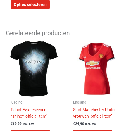
Opties selecteren
Gerelateerde producten
Dit
Dit
product
product
heeft
heeft
meerdere
meerdere
variaties.
variaties.
Deze
Deze
optie
optie
kan
kan
gekozen
gekozen
worden
worden
Kleding
England
op
op
T-shirt Evanescence
Shirt Manchester United
de
de
*shine* ‘official item’
vrouwen ‘official item’
productpagina
productpa
€
19,99
€
24,90
incl. btw
incl. btw