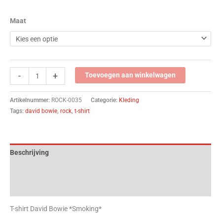
Maat
-
+
Toevoegen aan winkelwagen
Artikelnummer:
ROCK-0035
Categorie:
Kleding
Tags:
david bowie
,
rock
,
t-shirt
Beschrijving
Aanvullende informatie
Beoordelingen (0)
T-shirt David Bowie *Smoking*