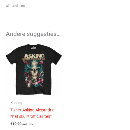
official item
Andere suggesties…
Dit
product
heeft
meerdere
variaties.
Deze
optie
kan
gekozen
worden
Kleding
op
T-shirt Asking Alexandria
de
*hat skull* ‘official item’
productpagina
€
19,90
incl. btw