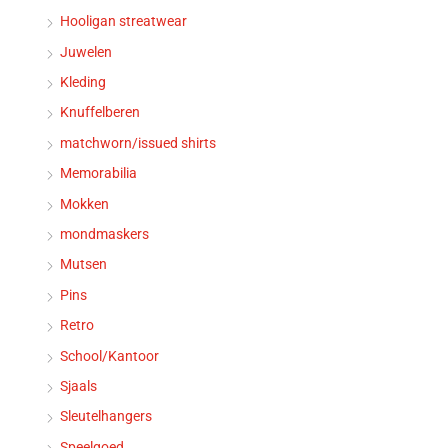
Hooligan streatwear
Juwelen
Kleding
Knuffelberen
matchworn/issued shirts
Memorabilia
Mokken
mondmaskers
Mutsen
Pins
Retro
School/Kantoor
Sjaals
Sleutelhangers
Speelgoed