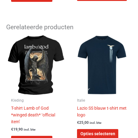
Gerelateerde producten
Dit
Dit
product
product
heeft
heeft
meerdere
meerdere
variaties.
variaties.
Deze
Deze
optie
optie
kan
kan
gekozen
gekozen
worden
worden
Kleding
Italie
op
op
T-shirt Lamb of God
Lazio SS blauw t-shirt met
de
de
*winged death* ‘official
logo
productpagina
productpa
item’
€
25,00
incl. btw
€
19,90
incl. btw
Opties selecteren