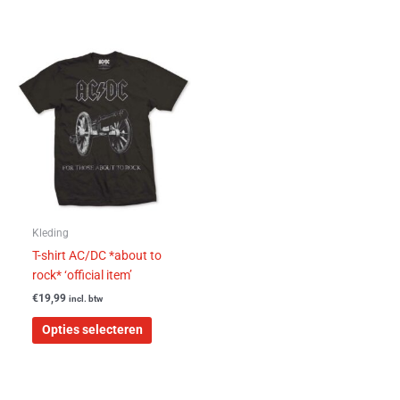
Dit
product
heeft
meerdere
variaties.
Deze
optie
kan
gekozen
worden
Kleding
op
T-shirt AC/DC *about to
de
rock* ‘official item’
productpagina
€
19,99
incl. btw
Opties selecteren