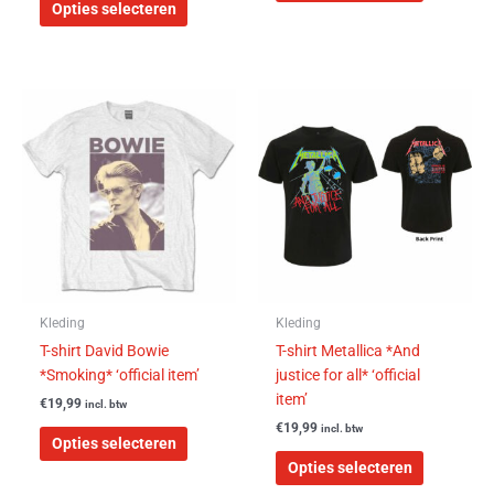
Opties selecteren
Dit
Dit
product
product
heeft
heeft
meerdere
meerdere
variaties.
variaties.
Deze
Deze
optie
optie
kan
kan
gekozen
gekozen
worden
worden
Kleding
Kleding
op
op
T-shirt David Bowie
T-shirt Metallica *And
de
de
*Smoking* ‘official item’
justice for all* ‘official
productpagina
productpa
item’
€
19,99
incl. btw
€
19,99
incl. btw
Opties selecteren
Opties selecteren