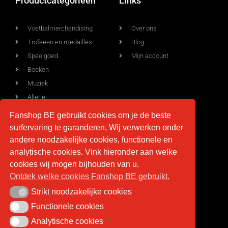
Productcategorieën
Links
Voetbalmerchandising
Over ons
Trofeeën en medailles
Blog
Speelgoed
Mijn account
Boeken
Muziek
Allerlei
Fanshop BE gebruikt cookies om je de beste
surfervaring te garanderen, Wij verwerken onder
Voorwaarden
Contact
andere noodzakelijke cookies, functionele en
analytische cookies. Vink hieronder aan welke
Levering
info@fan-shop.be
cookies wij mogen bijhouden van u.
Ontdek welke cookies Fanshop BE gebruikt.
Privacy
BTW BE 0879.850.673
Retourneren
Strikt noodzakelijke cookies
Strikt noodzakelijke cookies
Algemene voorwaarden
Functionele cookies
Functionele cookies
Analytische cookies
Analytische cookies