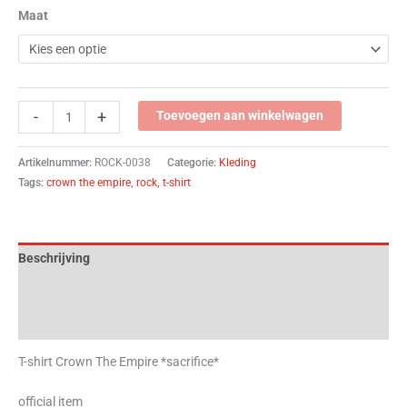
Maat
-
+
Toevoegen aan winkelwagen
Artikelnummer:
ROCK-0038
Categorie:
Kleding
Tags:
crown the empire
,
rock
,
t-shirt
Beschrijving
Aanvullende informatie
Beoordelingen (0)
T-shirt Crown The Empire *sacrifice*
official item