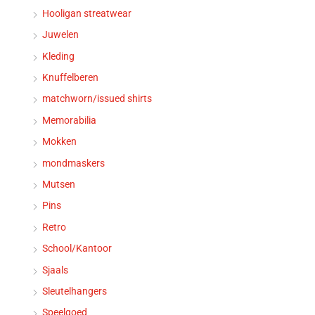
Hooligan streatwear
Juwelen
Kleding
Knuffelberen
matchworn/issued shirts
Memorabilia
Mokken
mondmaskers
Mutsen
Pins
Retro
School/Kantoor
Sjaals
Sleutelhangers
Speelgoed