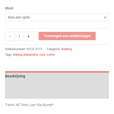
Maat
-
+
Toevoegen aan winkelwagen
Artikelnummer:
ROCK-0033
Categorie:
Kleding
Tags:
Asking Alexandria
,
rock
,
t-shirt
Beschrijving
Aanvullende informatie
Beoordelingen (0)
T-shirt All Time Low *Da Bomb*