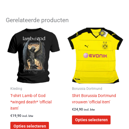
Gerelateerde producten
Dit
Dit
product
product
heeft
heeft
meerdere
meerdere
variaties.
variaties.
Deze
Deze
optie
optie
kan
kan
gekozen
gekozen
worden
worden
Kleding
Borussia Dortmund
op
op
T-shirt Lamb of God
Shirt Borussia Dortmund
de
de
*winged death* ‘official
vrouwen ‘official item’
productpagina
productpa
item’
€
24,90
incl. btw
€
19,90
incl. btw
Opties selecteren
Opties selecteren