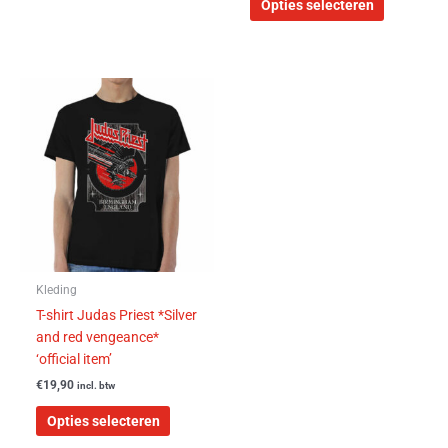
Opties selecteren
Dit
product
heeft
meerdere
variaties.
Deze
optie
kan
gekozen
worden
Kleding
op
T-shirt Judas Priest *Silver
de
and red vengeance*
productpagina
‘official item’
€
19,90
incl. btw
Opties selecteren