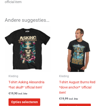
official item
Andere suggesties…
Dit
Dit
product
product
heeft
heeft
meerdere
meerdere
variaties.
variaties.
Deze
Deze
optie
optie
kan
kan
gekozen
gekozen
worden
worden
Kleding
Kleding
op
op
T-shirt Asking Alexandria
T-shirt August Burns Red
de
de
*hat skull* ‘official item’
*dove anchor* ‘official
productpagina
productpa
item’
€
19,90
incl. btw
€
19,99
incl. btw
Opties selecteren