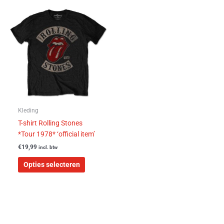
Dit
product
heeft
meerdere
variaties.
Deze
optie
kan
gekozen
worden
Kleding
op
T-shirt Rolling Stones
de
*Tour 1978* ‘official item’
productpagina
€
19,99
incl. btw
Opties selecteren