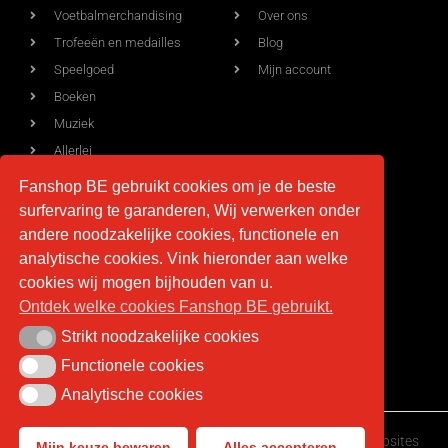
Voetbalmerchandising
Over ons
Trofeeën en medailles
Blog
Speelgoed
Mijn account
Boeken
Muziek
Allerlei
Fanshop BE gebruikt cookies om je de beste
surfervaring te garanderen, Wij verwerken onder
Voorwaarden
Contact
andere noodzakelijke cookies, functionele en
analytische cookies. Vink hieronder aan welke
Levering
info@fan-shop.be
cookies wij mogen bijhouden van u.
Ontdek welke cookies Fanshop BE gebruikt.
Privacy
BTW BE 0879.850.673
Retourneren
Strikt noodzakelijke cookies
Strikt noodzakelijke cookies
Algemene voorwaarden
Functionele cookies
Functionele cookies
Analytische cookies
Analytische cookies
Fan-shop.be © Copyright 2026 | Gemaakt door
HappyWebsites
Mijn keuze bewaren
Alles accepteren