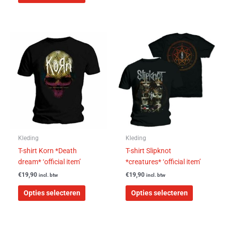
Dit
Dit
product
product
heeft
heeft
meerdere
meerdere
variaties.
variaties.
Deze
Deze
optie
optie
kan
kan
gekozen
gekozen
worden
worden
Kleding
Kleding
op
op
T-shirt Korn *Death
T-shirt Slipknot
de
de
dream* ‘official item’
*creatures* ‘official item’
productpagina
productpa
€
19,90
€
19,90
incl. btw
incl. btw
Opties selecteren
Opties selecteren