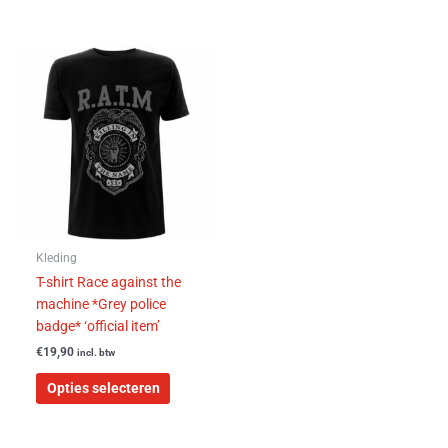
Dit
product
heeft
meerdere
variaties.
Deze
optie
kan
gekozen
worden
Kleding
op
T-shirt Race against the
de
machine *Grey police
productpagina
badge* ‘official item’
€
19,90
incl. btw
Opties selecteren