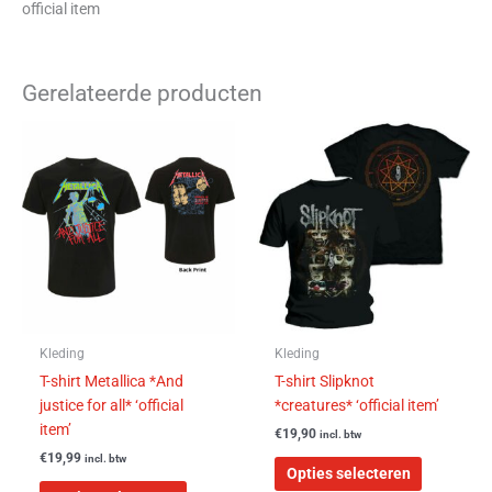
official item
Gerelateerde producten
Dit
Dit
product
product
heeft
heeft
meerdere
meerdere
variaties.
variaties.
Deze
Deze
optie
optie
kan
kan
gekozen
gekozen
worden
worden
Kleding
Kleding
op
op
T-shirt Metallica *And
T-shirt Slipknot
de
de
justice for all* ‘official
*creatures* ‘official item’
productpagina
productpa
item’
€
19,90
incl. btw
€
19,99
incl. btw
Opties selecteren