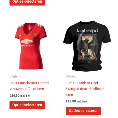
Opties selecteren
Dit
Dit
product
product
heeft
heeft
meerdere
meerdere
variaties.
variaties.
Deze
Deze
optie
optie
kan
kan
gekozen
gekozen
worden
worden
England
Kleding
op
op
Shirt Manchester United
T-shirt Lamb of God
de
de
vrouwen ‘official item’
*winged death* ‘official
productpagina
productpa
item’
€
24,90
incl. btw
€
19,90
incl. btw
Opties selecteren
Opties selecteren