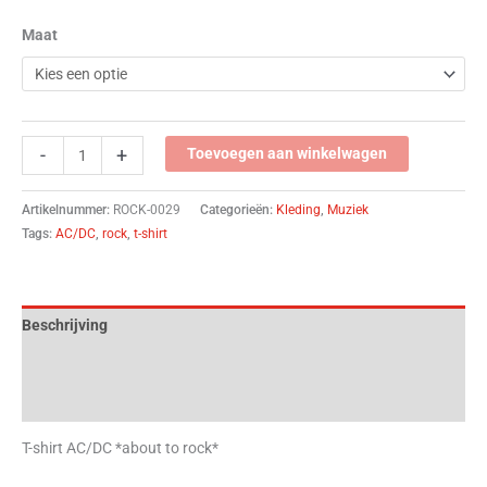
Maat
-
+
Toevoegen aan winkelwagen
Artikelnummer:
ROCK-0029
Categorieën:
Kleding
,
Muziek
Tags:
AC/DC
,
rock
,
t-shirt
Beschrijving
Aanvullende informatie
Beoordelingen (0)
T-shirt AC/DC *about to rock*