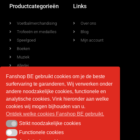
Productcategorieën
Links
Voetbalmerchandising
Over ons
Trofeeën en medailles
Blog
Speelgoed
Mijn account
Boeken
Muziek
Allerlei
Fanshop BE gebruikt cookies om je de beste
surfervaring te garanderen, Wij verwerken onder
Voorwaarden
Contact
andere noodzakelijke cookies, functionele en
analytische cookies. Vink hieronder aan welke
Levering
info@fan-shop.be
cookies wij mogen bijhouden van u.
Ontdek welke cookies Fanshop BE gebruikt.
Privacy
BTW BE 0879.850.673
Retourneren
Strikt noodzakelijke cookies
Strikt noodzakelijke cookies
Algemene voorwaarden
Functionele cookies
Functionele cookies