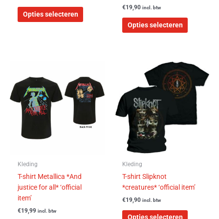
€
19,90
incl. btw
Opties selecteren
Opties selecteren
Dit
Dit
product
product
heeft
heeft
meerdere
meerdere
variaties.
variaties.
Deze
Deze
optie
optie
kan
kan
gekozen
gekozen
worden
worden
Kleding
Kleding
op
op
T-shirt Metallica *And
T-shirt Slipknot
de
de
justice for all* ‘official
*creatures* ‘official item’
productpagina
productpa
item’
€
19,90
incl. btw
€
19,99
incl. btw
Opties selecteren