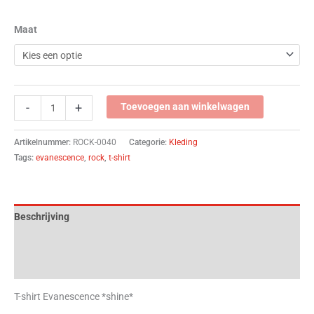
Maat
-
+
Toevoegen aan winkelwagen
Artikelnummer:
ROCK-0040
Categorie:
Kleding
Tags:
evanescence
,
rock
,
t-shirt
Beschrijving
Aanvullende informatie
Beoordelingen (0)
T-shirt Evanescence *shine*