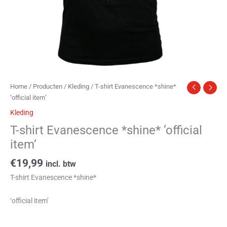
Home
/
Producten
/
Kleding
/ T-shirt Evanescence *shine*
‘official item’
Kleding
T-shirt Evanescence *shine* ‘official
item’
€
19,99
incl. btw
T-shirt Evanescence *shine*
‘official item’