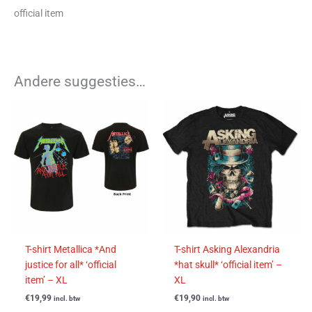
official item
Andere suggesties…
T-shirt Metallica *And
T-shirt Asking Alexandria
justice for all* ‘official
*hat skull* ‘official item’ –
item’ – XL
XL
€
19,99
€
19,90
incl. btw
incl. btw