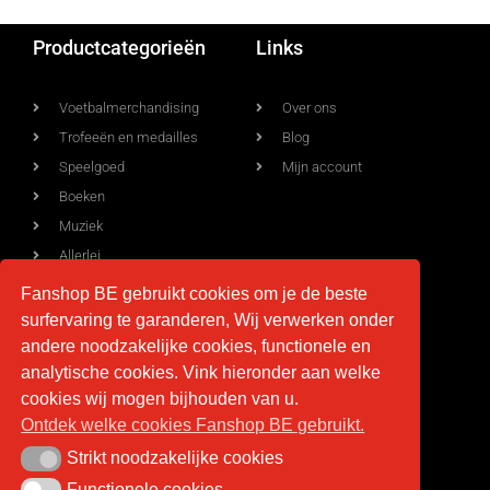
Productcategorieën
Links
Voetbalmerchandising
Over ons
Trofeeën en medailles
Blog
Speelgoed
Mijn account
Boeken
Muziek
Allerlei
Fanshop BE gebruikt cookies om je de beste
surfervaring te garanderen, Wij verwerken onder
Voorwaarden
Contact
andere noodzakelijke cookies, functionele en
analytische cookies. Vink hieronder aan welke
Levering
info@fan-shop.be
cookies wij mogen bijhouden van u.
Ontdek welke cookies Fanshop BE gebruikt.
Privacy
BTW BE 0879.850.673
Retourneren
Strikt noodzakelijke cookies
Strikt noodzakelijke cookies
Algemene voorwaarden
Functionele cookies