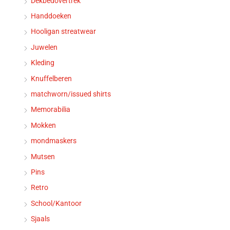
Dekbedovertrek
Handdoeken
Hooligan streatwear
Juwelen
Kleding
Knuffelberen
matchworn/issued shirts
Memorabilia
Mokken
mondmaskers
Mutsen
Pins
Retro
School/Kantoor
Sjaals