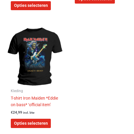
Opties selecteren
Dit
product
heeft
meerdere
variaties.
Deze
optie
kan
gekozen
worden
Kleding
op
T-shirt Iron Maiden *Eddie
de
on bass* ‘official item’
productpagina
€
24,99
incl. btw
Opties selecteren