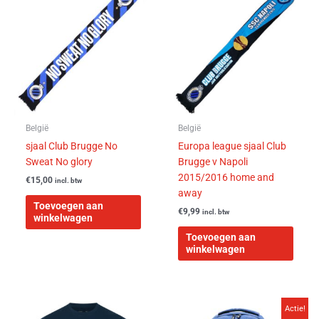
België
België
sjaal Club Brugge No
Europa league sjaal Club
Sweat No glory
Brugge v Napoli
2015/2016 home and
€
15,00
incl. btw
away
Toevoegen aan
€
9,99
incl. btw
winkelwagen
Toevoegen aan
winkelwagen
Oorspronkelijke
Huidige
Dit
Actie!
prijs
prijs