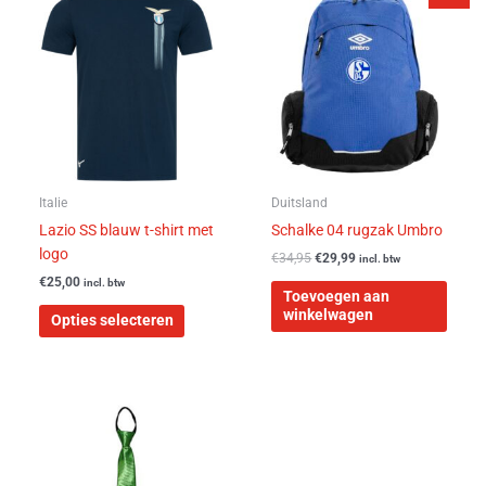
product
was:
is:
heeft
€34,95.
€29,99.
meerdere
variaties.
Deze
optie
kan
gekozen
worden
Italie
Duitsland
op
Lazio SS blauw t-shirt met
Schalke 04 rugzak Umbro
de
logo
€
34,95
€
29,99
incl. btw
productpagina
€
25,00
incl. btw
Toevoegen aan
winkelwagen
Opties selecteren