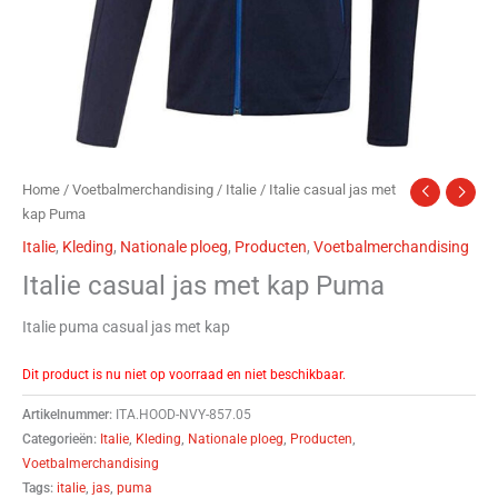
Home
/
Voetbalmerchandising
/
Italie
/ Italie casual jas met
kap Puma
Italie
,
Kleding
,
Nationale ploeg
,
Producten
,
Voetbalmerchandising
Italie casual jas met kap Puma
Italie puma casual jas met kap
Dit product is nu niet op voorraad en niet beschikbaar.
Artikelnummer:
ITA.HOOD-NVY-857.05
Categorieën:
Italie
,
Kleding
,
Nationale ploeg
,
Producten
,
Voetbalmerchandising
Tags:
italie
,
jas
,
puma