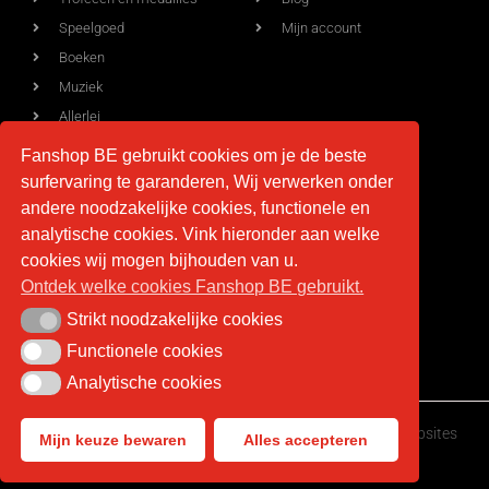
Speelgoed
Mijn account
Boeken
Muziek
Allerlei
Fanshop BE gebruikt cookies om je de beste
surfervaring te garanderen, Wij verwerken onder
Voorwaarden
Contact
andere noodzakelijke cookies, functionele en
analytische cookies. Vink hieronder aan welke
Levering
info@fan-shop.be
cookies wij mogen bijhouden van u.
Ontdek welke cookies Fanshop BE gebruikt.
Privacy
BTW BE 0879.850.673
Retourneren
Strikt noodzakelijke cookies
Strikt noodzakelijke cookies
Algemene voorwaarden
Functionele cookies
Functionele cookies
Analytische cookies
Analytische cookies
Fan-shop.be © Copyright 2026 | Gemaakt door
HappyWebsites
Mijn keuze bewaren
Alles accepteren