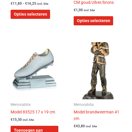
de
de
CM goud/zilver/brons
€
11,80
-
€
16,25
incl. btw
productpagina
productpa
€
1,00
incl. btw
Opties selecteren
Opties selecteren
Memorabilia
Memorabilia
Model 83525 17 x 19 cm
Model brandweerman 41
cm
€
15,30
incl. btw
€
43,80
incl. btw
Toevoegen aan