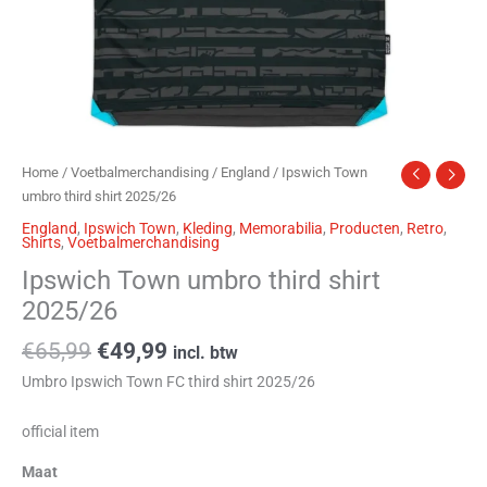
Home
/
Voetbalmerchandising
/
England
/ Ipswich Town
umbro third shirt 2025/26
England
,
Ipswich Town
,
Kleding
,
Memorabilia
,
Producten
,
Retro
,
Shirts
,
Voetbalmerchandising
Ipswich Town umbro third shirt
2025/26
€
65,99
€
49,99
incl. btw
Umbro Ipswich Town FC third shirt 2025/26
official item
Maat