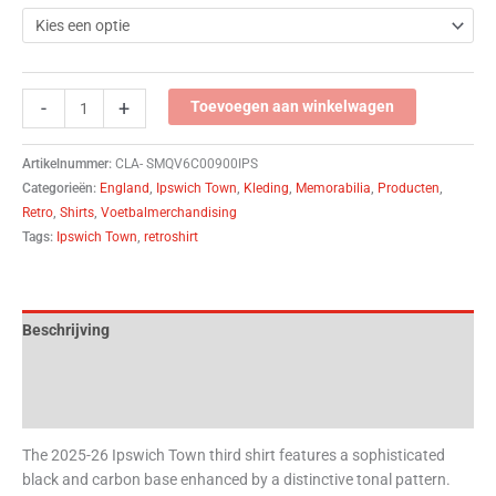
-
+
Toevoegen aan winkelwagen
Artikelnummer:
CLA- SMQV6C00900IPS
Categorieën:
England
,
Ipswich Town
,
Kleding
,
Memorabilia
,
Producten
,
Retro
,
Shirts
,
Voetbalmerchandising
Tags:
Ipswich Town
,
retroshirt
Beschrijving
Aanvullende informatie
Beoordelingen (0)
The 2025-26 Ipswich Town third shirt features a sophisticated
black and carbon base enhanced by a distinctive tonal pattern.