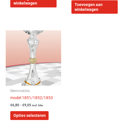
winkelwagen
Toevoegen aan
winkelwagen
Prijsklasse:
Dit
€6,80
product
tot
heeft
€9,05
meerdere
variaties.
Deze
optie
kan
gekozen
worden
Memorabilia
op
model 1851/1852/1853
de
€
6,80
-
€
9,05
incl. btw
productpagina
Opties selecteren