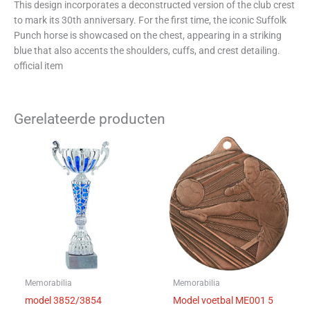
This design incorporates a deconstructed version of the club crest
to mark its 30th anniversary. For the first time, the iconic Suffolk
Punch horse is showcased on the chest, appearing in a striking
blue that also accents the shoulders, cuffs, and crest detailing.
official item
Gerelateerde producten
Prijsklasse:
Dit
Dit
€11,80
product
product
tot
heeft
heeft
€16,25
meerdere
meerdere
variaties.
variaties.
Deze
Deze
optie
optie
kan
kan
gekozen
gekozen
worden
worden
Memorabilia
Memorabilia
op
op
model 3852/3854
Model voetbal ME001 5