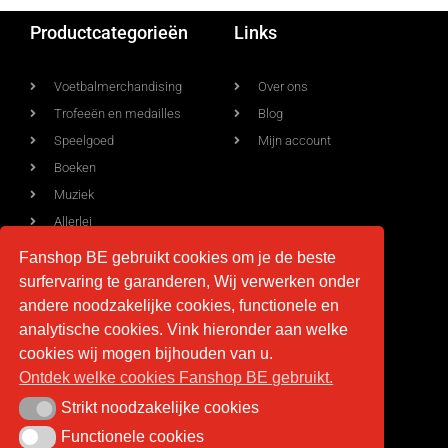
Productcategorieën
Links
Voetbalmerchandising
Over ons
Trofeeën en medailles
Blog
Speelgoed
Mijn account
Boeken
Muziek
Allerlei
Fanshop BE gebruikt cookies om je de beste
surfervaring te garanderen, Wij verwerken onder
Voorwaarden
Contact
andere noodzakelijke cookies, functionele en
analytische cookies. Vink hieronder aan welke
Levering
info@fan-shop.be
cookies wij mogen bijhouden van u.
Ontdek welke cookies Fanshop BE gebruikt.
Privacy
BTW BE 0879.850.673
Retourneren
Strikt noodzakelijke cookies
Strikt noodzakelijke cookies
Algemene voorwaarden
Functionele cookies
Functionele cookies