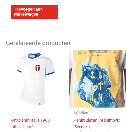
Toevoegen aan
winkelwagen
Gerelateerde producten
Dit
Dit
product
product
heeft
heeft
meerdere
meerdere
variaties.
variaties.
Deze
Deze
optie
optie
kan
kan
gekozen
gekozen
worden
worden
Italie
AC Milan
op
op
Retro shirt Italie 1960
T-shirt Zlatan Ibrahimovic
de
de
‘official item’
‘Svenska
productpagina
productpa