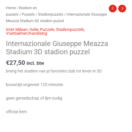
Home
/
Boeken en
puzzels
/
Puzzels
/
Stadionpuzzels
/ Internazionale Giuseppe
Meazza Stadium 3D stadion puzzel
Inter Milaan
,
Italie
,
Puzzels
,
Stadionpuzzels
,
Voetbalmerchandising
Internazionale Giuseppe Meazza
Stadium 3D stadion puzzel
€
27,50
incl. btw
breng het stadion van je favoriete club tot leven in 3D
bouwtijd ongeveer 120 minuten
geen gereedschap of lijm nodig
official item