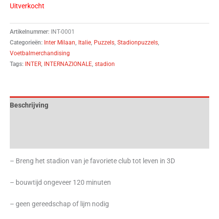
Uitverkocht
Artikelnummer:
INT-0001
Categorieën:
Inter Milaan
,
Italie
,
Puzzels
,
Stadionpuzzels
,
Voetbalmerchandising
Tags:
INTER
,
INTERNAZIONALE
,
stadion
Beschrijving
Aanvullende informatie
Beoordelingen (0)
– Breng het stadion van je favoriete club tot leven in 3D
– bouwtijd ongeveer 120 minuten
– geen gereedschap of lijm nodig