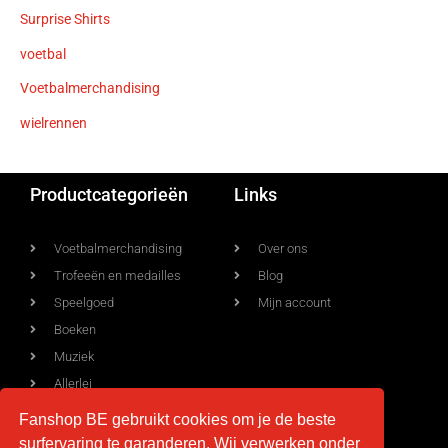
Surprise Shirts
voetbal
Voetbalmerchandising
wielrennen
Productcategorieën
Links
Voetbalmerchandising
Over ons
Trofeeën en medailles
Blog
Speelgoed
Mijn account
Boeken
Muziek
Allerlei
Fanshop BE gebruikt cookies om je de beste
surfervaring te garanderen, Wij verwerken onder