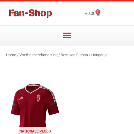
Ga
naar
0
Winkelwagen
€
0,00
de
inhoud
Home
/
Voetbalmerchandising
/
Rest van Europa
/ Hongarije
NATIONALE PLOEG