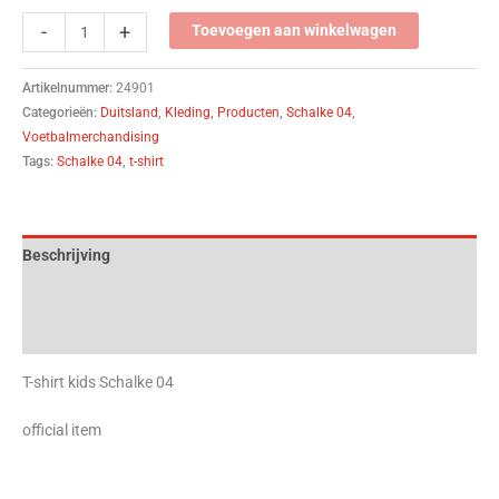
-
+
Toevoegen aan winkelwagen
Artikelnummer:
24901
Categorieën:
Duitsland
,
Kleding
,
Producten
,
Schalke 04
,
Voetbalmerchandising
Tags:
Schalke 04
,
t-shirt
Beschrijving
Aanvullende informatie
Beoordelingen (0)
T-shirt kids Schalke 04
official item