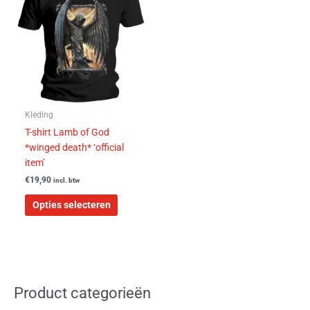
heeft
meerdere
variaties.
Deze
optie
kan
gekozen
worden
Kleding
op
T-shirt Lamb of God
de
*winged death* ‘official
productpagina
item’
€
19,90
incl. btw
Opties selecteren
Product categorieën