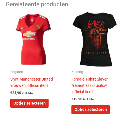
Gerelateerde producten
Dit
Dit
product
product
heeft
heeft
meerdere
meerdere
variaties.
variaties.
Deze
Deze
optie
optie
kan
kan
gekozen
gekozen
worden
worden
England
Kleding
op
op
Shirt Manchester United
Female T-shirt Slayer
de
de
vrouwen ‘official item’
*repentless crucifix*
productpagina
productpa
‘official item’
€
24,90
incl. btw
€
19,90
incl. btw
Opties selecteren
Opties selecteren