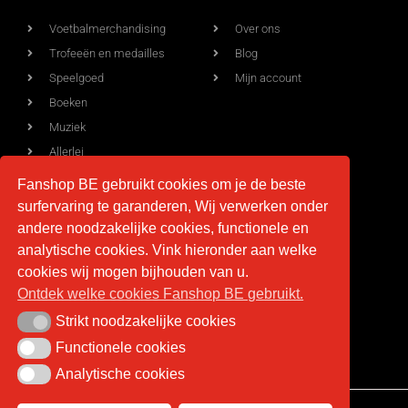
Voetbalmerchandising
Over ons
Trofeeën en medailles
Blog
Speelgoed
Mijn account
Boeken
Muziek
Allerlei
Fanshop BE gebruikt cookies om je de beste
surfervaring te garanderen, Wij verwerken onder
Voorwaarden
Contact
andere noodzakelijke cookies, functionele en
analytische cookies. Vink hieronder aan welke
Levering
info@fan-shop.be
cookies wij mogen bijhouden van u.
Ontdek welke cookies Fanshop BE gebruikt.
Privacy
BTW BE 0879.850.673
Retourneren
Strikt noodzakelijke cookies
Strikt noodzakelijke cookies
Algemene voorwaarden
Functionele cookies
Functionele cookies
Analytische cookies
Analytische cookies