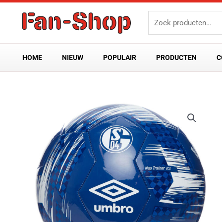
Ga
Zoeken
naar
naar:
de
inhoud
HOME
NIEUW
POPULAIR
PRODUCTEN
C