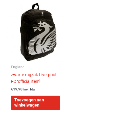
England
zwarte rugzak Liverpool
FC ‘official item’
€
19,90
incl. btw
Toevoegen aan
winkelwagen