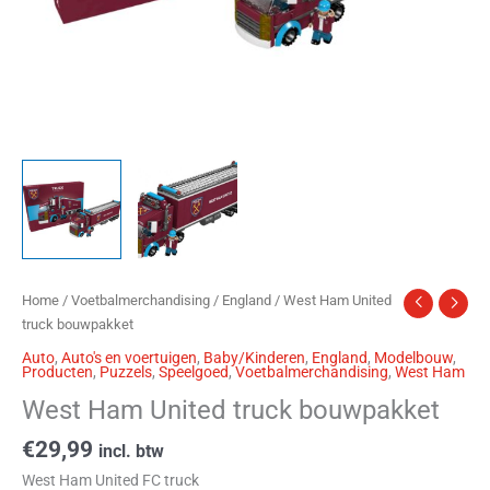
Home
/
Voetbalmerchandising
/
England
/ West Ham United
truck bouwpakket
Auto
,
Auto's en voertuigen
,
Baby/Kinderen
,
England
,
Modelbouw
,
Producten
,
Puzzels
,
Speelgoed
,
Voetbalmerchandising
,
West Ham
West Ham United truck bouwpakket
€
29,99
incl. btw
West Ham United FC truck