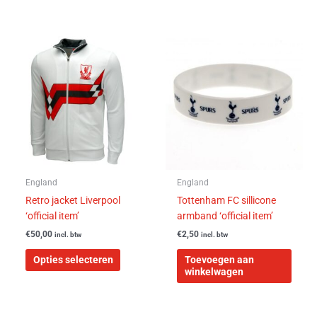
Dit
product
heeft
meerdere
variaties.
Deze
optie
kan
gekozen
worden
England
England
op
Retro jacket Liverpool
Tottenham FC sillicone
de
‘official item’
armband ‘official item’
productpagina
€
50,00
€
2,50
incl. btw
incl. btw
Opties selecteren
Toevoegen aan
winkelwagen