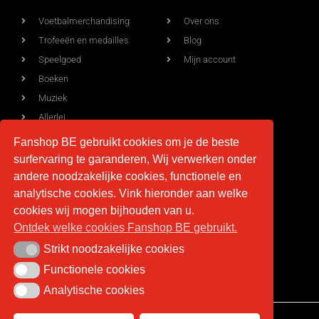
Voetbalmerchandising
Over ons
Trofeeën en medailles
Blog
Speelgoed
Mijn account
Boeken
Muziek
Allerlei
Fanshop BE gebruikt cookies om je de beste
surfervaring te garanderen, Wij verwerken onder
Voorwaarden
Contact
andere noodzakelijke cookies, functionele en
analytische cookies. Vink hieronder aan welke
Levering
info@fan-shop.be
cookies wij mogen bijhouden van u.
Ontdek welke cookies Fanshop BE gebruikt.
Privacy
BTW BE 0879.850.673
Retourneren
Strikt noodzakelijke cookies
Strikt noodzakelijke cookies
Algemene voorwaarden
Functionele cookies
Functionele cookies
Analytische cookies
Analytische cookies