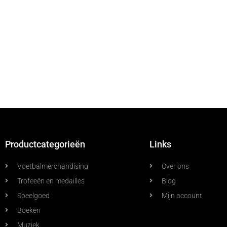
Productcategorieën
Links
Voetbalmerchandising
Over ons
Trofeeën en medailles
Blog
Speelgoed
Mijn account
Boeken
Muziek