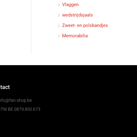
Vlaggen
wedstrijdsjaals
Zweet- en polsbandjes
Memorabilia
tact
nfo@fan-shop.be
BTW BE 0879.850.673