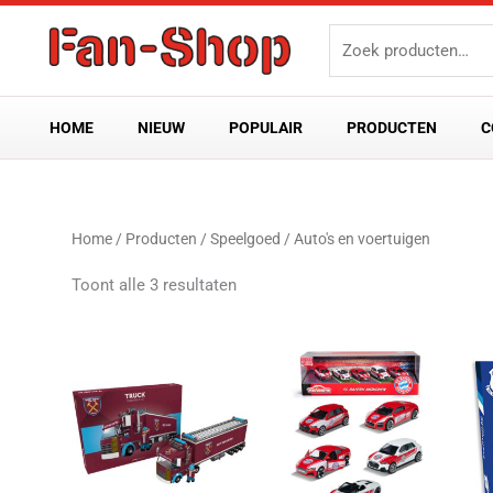
Ga
Zoeken
naar
naar:
de
inhoud
HOME
NIEUW
POPULAIR
PRODUCTEN
C
Gesorteerd
Home
/
Producten
/
Speelgoed
/ Auto's en voertuigen
op
nieuwste
Toont alle 3 resultaten