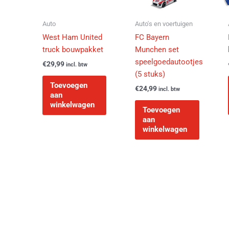
Auto
Auto's en voertuigen
West Ham United
FC Bayern
truck bouwpakket
Munchen set
speelgoedautootjes
€
29,99
incl. btw
(5 stuks)
Toevoegen
€
24,99
incl. btw
aan
winkelwagen
Toevoegen
aan
winkelwagen