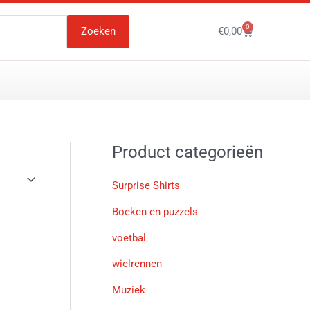
0
Winkelwagen
Zoeken
€
0,00
Product categorieën
Surprise Shirts
Boeken en puzzels
voetbal
wielrennen
Muziek