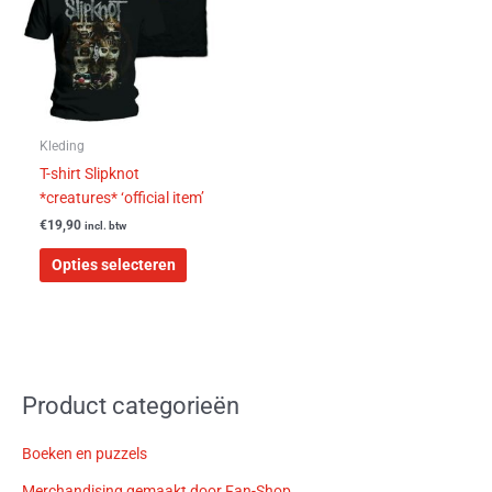
variaties.
Deze
optie
kan
gekozen
worden
Kleding
op
T-shirt Slipknot
de
*creatures* ‘official item’
productpagina
€
19,90
incl. btw
Opties selecteren
Product categorieën
Boeken en puzzels
Merchandising gemaakt door Fan-Shop