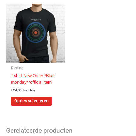
Dit
product
heeft
meerdere
variaties.
Deze
optie
kan
gekozen
worden
Kleding
op
T-shirt New Order *Blue
de
monday* ‘official item’
productpagina
€
24,99
incl. btw
Opties selecteren
Gerelateerde producten