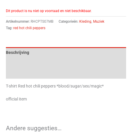
Dit product is nu niet op voorraad en niet beschikbaar.
Artikelnummer:
RHCPTS07MB
Categorieën:
Kleding
,
Muziek
Tag:
red hot chili peppers
Beschrijving
Aanvullende informatie
Beoordelingen (0)
T-shirt Red hot chili peppers *blood/sugar/sex/magic*
official item
Andere suggesties…