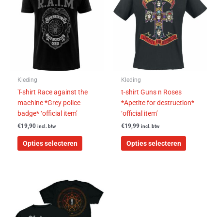
heeft
heeft
meerdere
meerdere
variaties.
variaties.
Deze
Deze
optie
optie
kan
kan
gekozen
gekozen
worden
worden
Kleding
Kleding
op
op
T-shirt Race against the
t-shirt Guns n Roses
de
de
machine *Grey police
*Apetite for destruction*
productpagina
productpa
badge* ‘official item’
‘official item’
€
19,90
€
19,99
incl. btw
incl. btw
Opties selecteren
Opties selecteren
Dit
product
heeft
meerdere