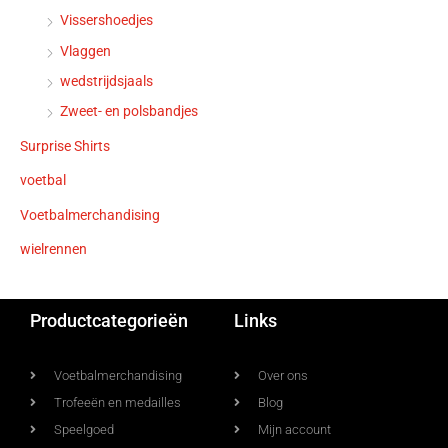
Vissershoedjes
Vlaggen
wedstrijdsjaals
Zweet- en polsbandjes
Surprise Shirts
voetbal
Voetbalmerchandising
wielrennen
Productcategorieën
Links
Voetbalmerchandising
Over ons
Trofeeën en medailles
Blog
Speelgoed
Mijn account