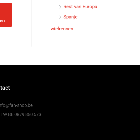
Rest van Europa
n
Spanje
en
wielrennen
tact
nfo@fan-shop.be
BTW BE 0879.850.673