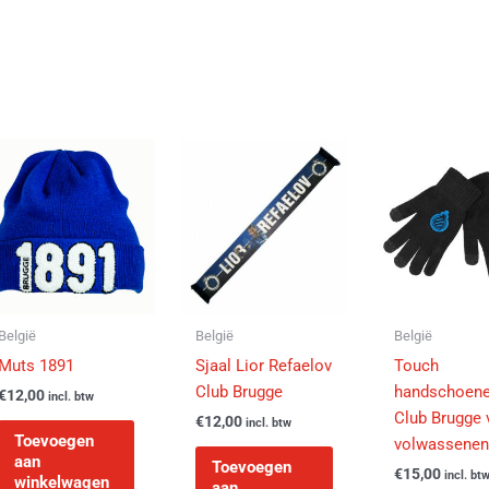
België
België
België
Muts 1891
Sjaal Lior Refaelov
Touch
Club Brugge
handschoen
€
12,00
incl. btw
Club Brugge 
€
12,00
incl. btw
Toevoegen
volwassenen
aan
Toevoegen
€
15,00
incl. bt
winkelwagen
aan