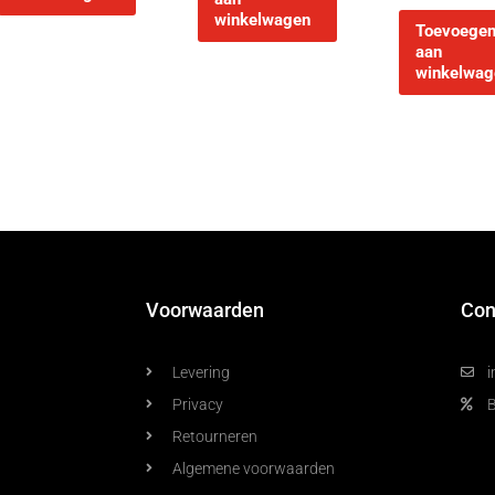
winkelwagen
Toevoege
aan
winkelwag
Voorwaarden
Con
Levering
i
Privacy
Retourneren
Algemene voorwaarden