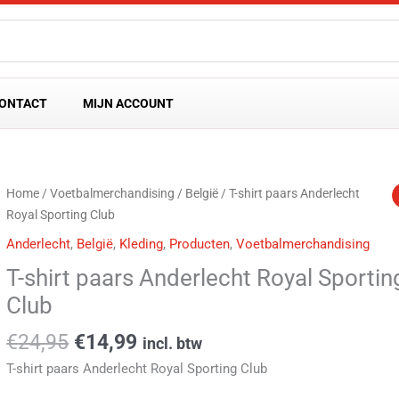
ONTACT
MIJN ACCOUNT
Oorspronkelijke
Huidige
T-
Home
/
Voetbalmerchandising
/
België
/ T-shirt paars Anderlecht
prijs
prijs
shirt
Royal Sporting Club
was:
is:
paars
Anderlecht
,
België
,
Kleding
,
Producten
,
Voetbalmerchandising
€24,95.
€14,99.
Anderlecht
T-shirt paars Anderlecht Royal Sportin
Royal
Sporting
Club
Club
€
24,95
€
14,99
incl. btw
aantal
T-shirt paars Anderlecht Royal Sporting Club