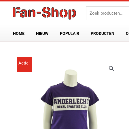
Ga
Zoeken
naar
naar:
de
inhoud
HOME
NIEUW
POPULAIR
PRODUCTEN
C
Actie!