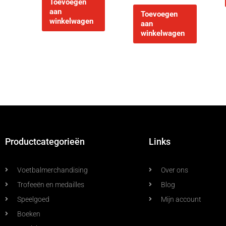
Toevoegen
aan
Toevoegen
winkelwagen
aan
winkelwagen
Productcategorieën
Links
Voetbalmerchandising
Over ons
Trofeeën en medailles
Blog
Speelgoed
Mijn account
Boeken