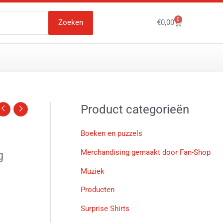
0
Winkelwagen
Zoeken
€
0,00
Product categorieën
Boeken en puzzels
g
Merchandising gemaakt door Fan-Shop
Muziek
Producten
Surprise Shirts