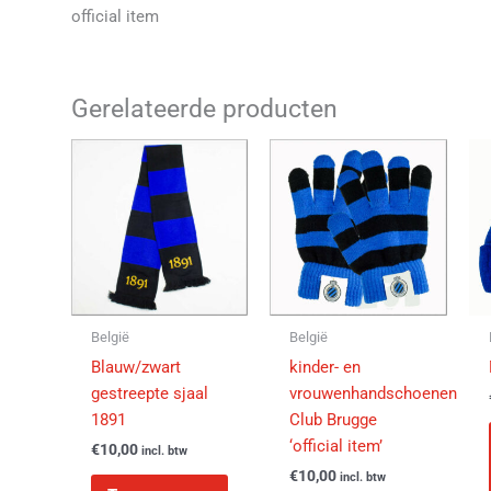
official item
Gerelateerde producten
België
België
Blauw/zwart
kinder- en
gestreepte sjaal
vrouwenhandschoenen
1891
Club Brugge
‘official item’
€
10,00
incl. btw
€
10,00
incl. btw