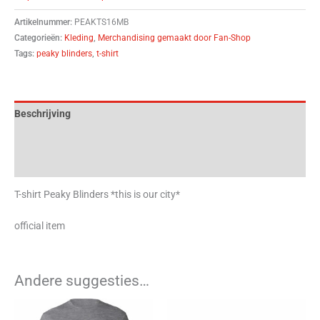
Artikelnummer:
PEAKTS16MB
Categorieën:
Kleding
,
Merchandising gemaakt door Fan-Shop
Tags:
peaky blinders
,
t-shirt
Beschrijving
Aanvullende informatie
Beoordelingen (0)
T-shirt Peaky Blinders *this is our city*
official item
Andere suggesties…