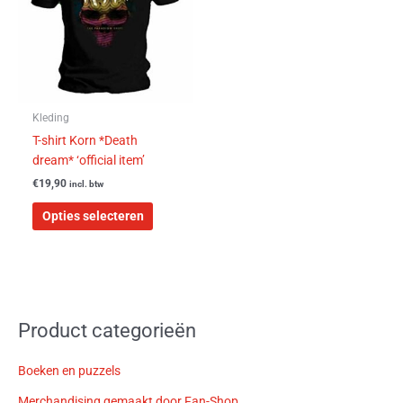
variaties.
Deze
optie
kan
gekozen
worden
Kleding
op
T-shirt Korn *Death
de
dream* ‘official item’
productpagina
€
19,90
incl. btw
Opties selecteren
Product categorieën
Boeken en puzzels
Merchandising gemaakt door Fan-Shop