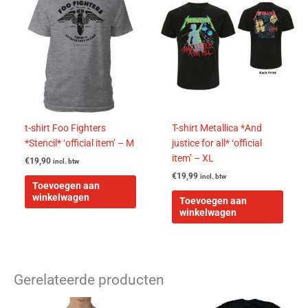
t-shirt Foo Fighters
T-shirt Metallica *And
*Stencil* ‘official item’ – M
justice for all* ‘official
item’ – XL
€
19,90
incl. btw
€
19,99
incl. btw
Toevoegen aan
winkelwagen
Toevoegen aan
winkelwagen
Gerelateerde producten
Dit
Dit