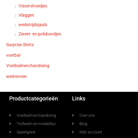
Vissershoedjes
Vlaggen
wedstrijdsjaals
Zweet- en polsbandjes
Surprise Shirts
voetbal
Voetbalmerchandising
wielrennen
Productcategorieën
Links
Voetbalmerchandising
Over ons
Trofeeën en medailles
Blog
Speelgoed
Mijn account