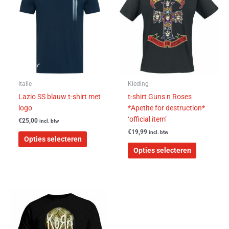
heeft
heeft
meerdere
meerdere
variaties.
variaties.
Deze
Deze
optie
optie
kan
kan
gekozen
gekozen
worden
worden
Italie
Kleding
op
op
Lazio SS blauw t-shirt met
t-shirt Guns n Roses
de
de
logo
*Apetite for destruction*
productpagina
productpa
‘official item’
€
25,00
incl. btw
€
19,99
incl. btw
Opties selecteren
Opties selecteren
Dit
product
heeft
meerdere