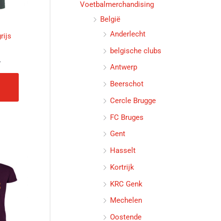
Voetbalmerchandising
optie
België
kan
gekozen
Anderlecht
rijs
worden
belgische clubs
op
w
Antwerp
de
productpagina
Beerschot
Cercle Brugge
FC Bruges
Gent
Hasselt
Dit
Kortrijk
product
heeft
KRC Genk
meerdere
Mechelen
variaties.
Oostende
Deze