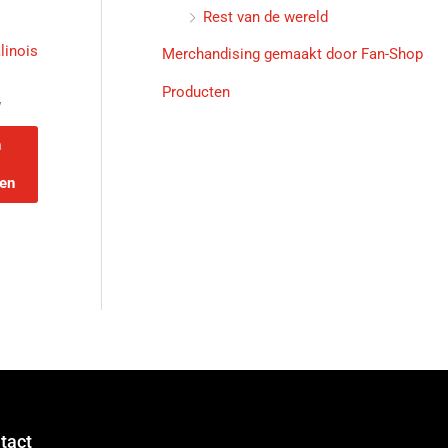
Rest van de wereld
linois
Merchandising gemaakt door Fan-Shop
Producten
w
n
en
tact