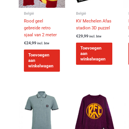
België
België
Rood geel
KV Mechelen Afas
gebreide retro
stadion 3D puzzel
sjaal van 2 meter
€
29,99
incl. btw
€
24,99
incl. btw
Toevoegen
aan
Toevoegen
winkelwagen
aan
winkelwagen
Dit
Dit
product
product
heeft
heeft
meerdere
meerder
variaties.
variaties
Deze
Deze