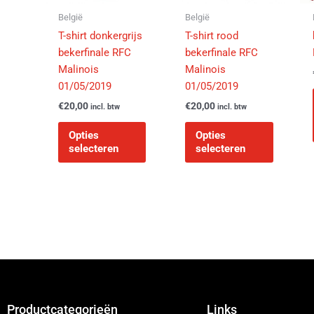
kan
kan
België
België
gekozen
gekozen
T-shirt donkergrijs
T-shirt rood
worden
worden
bekerfinale RFC
bekerfinale RFC
op
op
Malinois
Malinois
de
de
01/05/2019
01/05/2019
productpagina
productp
€
20,00
€
20,00
incl. btw
incl. btw
Opties
Opties
selecteren
selecteren
Productcategorieën
Links