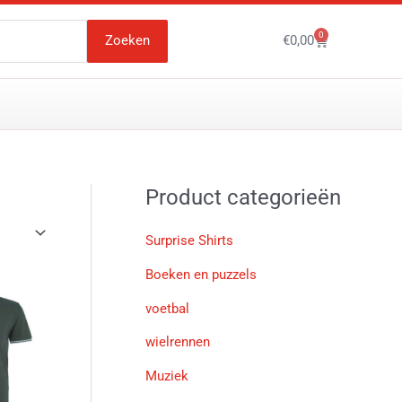
0
Winkelwagen
Zoeken
€
0,00
Product categorieën
Surprise Shirts
Boeken en puzzels
Dit
voetbal
product
heeft
wielrennen
meerdere
Muziek
variaties.
Deze