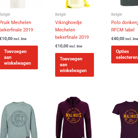
België
België
België
Pruik Mechelen
Vikinghoedje
Polo donkerg
bekerfinale 2019
Mechelen
RFCM label
bekerfinale 2019
€
10,00
€
40,00
incl. btw
incl. bt
€
10,00
incl. btw
Toevoegen
Opties
aan
selecteren
Toevoegen
winkelwagen
aan
winkelwagen
Dit
Dit
product
product
heeft
heeft
e
meerdere
meerdere
.
variaties.
variaties.
Deze
Deze