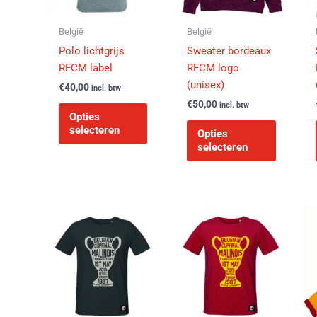
optie
optie
kan
kan
België
België
gekozen
gekozen
Polo lichtgrijs
Sweater bordeaux
worden
worden
RFCM label
RFCM logo
op
op
(unisex)
€
40,00
incl. btw
de
de
€
50,00
incl. btw
productpagina
productp
Opties
selecteren
Opties
selecteren
Dit
Dit
product
product
heeft
heeft
meerdere
meerder
variaties.
variaties
Deze
Deze
optie
optie