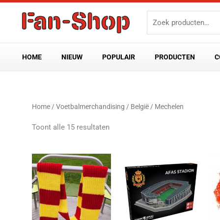
Ga
Zoeken
naar
naar:
de
inhoud
HOME
NIEUW
POPULAIR
PRODUCTEN
C
Gesorteerd
Home
/
Voetbalmerchandising
/
België
/ Mechelen
op
nieuwste
Toont alle 15 resultaten