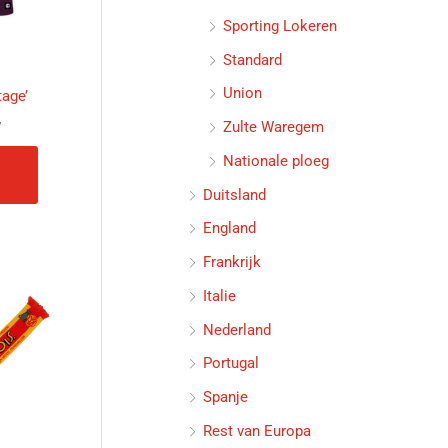
optie
Sporting Lokeren
kan
Standard
gekozen
worden
Union
tage’
op
Zulte Waregem
w
de
Nationale ploeg
productpagina
Duitsland
England
Frankrijk
Italie
Nederland
Portugal
Spanje
Rest van Europa