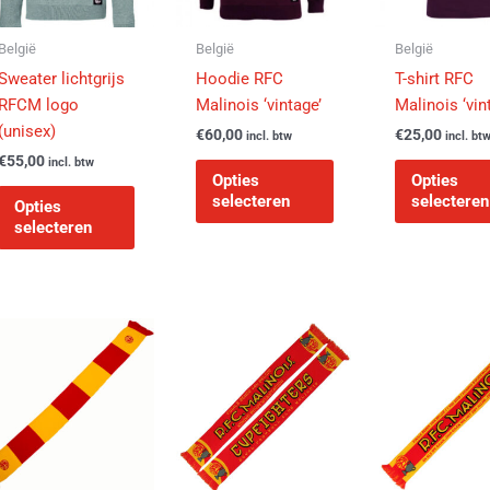
optie
optie
kan
kan
België
België
België
gekozen
gekozen
Sweater lichtgrijs
Hoodie RFC
T-shirt RFC
worden
worden
RFCM logo
Malinois ‘vintage’
Malinois ‘vin
op
op
(unisex)
€
60,00
€
25,00
incl. btw
incl. bt
de
de
€
55,00
incl. btw
agina
productpagina
productpagina
Opties
Opties
selecteren
selecteren
Opties
selecteren
e
.