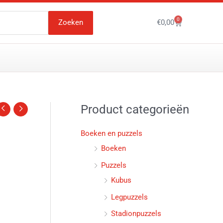
0
Winkelwagen
Zoeken
€
0,00
Product categorieën
Boeken en puzzels
Boeken
Puzzels
Kubus
Legpuzzels
Stadionpuzzels