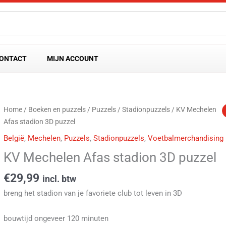
ONTACT
MIJN ACCOUNT
KV
Home
/
Boeken en puzzels
/
Puzzels
/
Stadionpuzzels
/ KV Mechelen
Mechelen
Afas stadion 3D puzzel
Afas
België
,
Mechelen
,
Puzzels
,
Stadionpuzzels
,
Voetbalmerchandising
stadion
KV Mechelen Afas stadion 3D puzzel
3D
puzzel
€
29,99
incl. btw
aantal
breng het stadion van je favoriete club tot leven in 3D
bouwtijd ongeveer 120 minuten