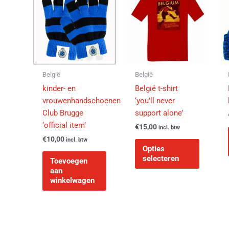
product
heeft
meerder
variaties
Deze
optie
kan
België
België
gekozen
kinder- en
België t-shirt
worden
vrouwenhandschoenen
‘you’ll never
op
Club Brugge
support alone’
de
‘official item’
€
15,00
incl. btw
productp
€
10,00
incl. btw
Opties
selecteren
Toevoegen
aan
winkelwagen