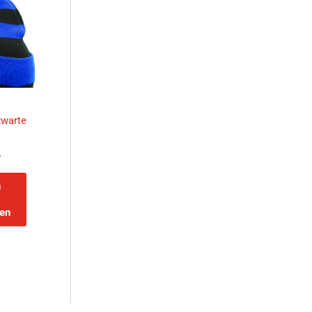
zwarte
w
n
en