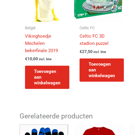
België
Celtic FC
Vikinghoedje
Celtic FC 3D
Mechelen
stadion puzzel
bekerfinale 2019
€
27,50
incl. btw
€
10,00
incl. btw
Toevoegen
aan
Toevoegen
winkelwagen
aan
winkelwagen
Gerelateerde producten
Dit