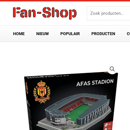
Ga
Zoeken
naar
naar:
de
inhoud
HOME
NIEUW
POPULAIR
PRODUCTEN
C