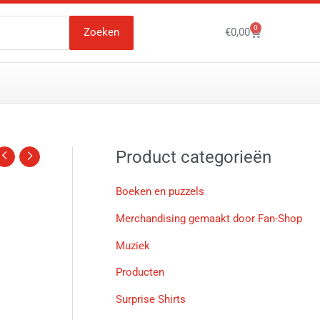
0
Winkelwagen
Zoeken
€
0,00
Product categorieën
Boeken en puzzels
Merchandising gemaakt door Fan-Shop
Muziek
Producten
Surprise Shirts