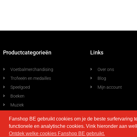
Productcategorieën
Links
Voetbalmerchandising
Over ons
Trofeeën en medailles
Blog
Speelgoed
Mijn account
Boeken
Muziek
Allerlei
Fanshop BE gebruikt cookies om je de beste surfervaring t
functionele en analytische cookies. Vink hieronder aan we
Ontdek welke cookies Fanshop BE gebruikt.