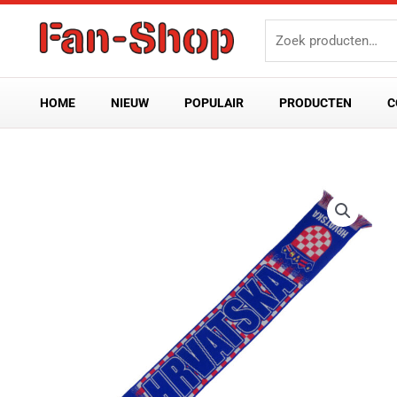
Ga
Zoeken
naar
naar:
de
inhoud
HOME
NIEUW
POPULAIR
PRODUCTEN
C