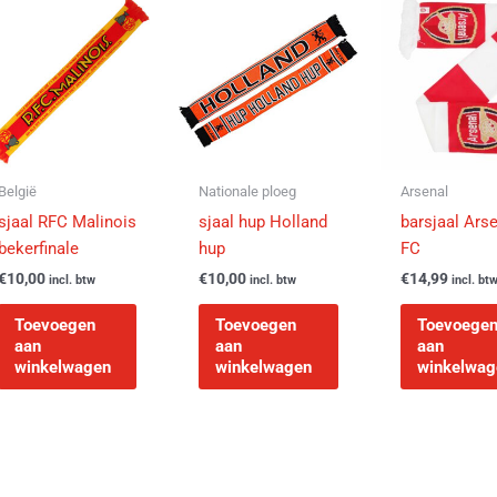
België
Nationale ploeg
Arsenal
sjaal RFC Malinois
sjaal hup Holland
barsjaal Ars
bekerfinale
hup
FC
€
10,00
€
10,00
€
14,99
incl. btw
incl. btw
incl. bt
Toevoegen
Toevoegen
Toevoege
aan
aan
aan
winkelwagen
winkelwagen
winkelwag