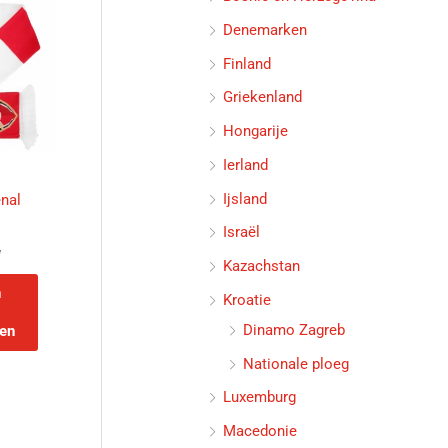
Denemarken
Finland
Griekenland
Hongarije
Ierland
Ijsland
enal
Israël
w
Kazachstan
n
Kroatie
Dinamo Zagreb
en
Nationale ploeg
Luxemburg
Macedonie