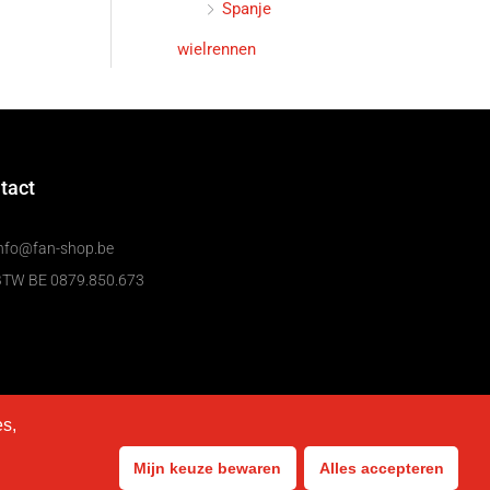
Spanje
wielrennen
tact
nfo@fan-shop.be
BTW BE 0879.850.673
es,
Mijn keuze bewaren
Alles accepteren