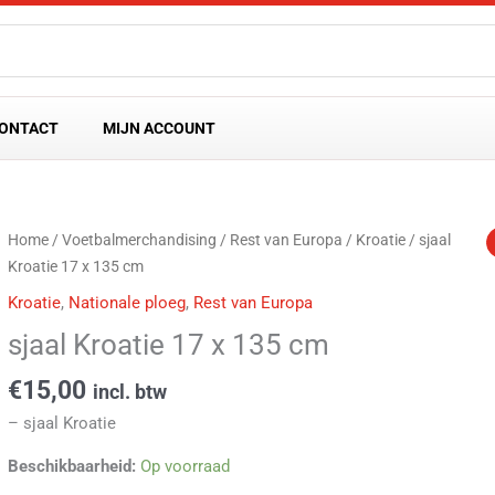
ONTACT
MIJN ACCOUNT
sjaal
Home
/
Voetbalmerchandising
/
Rest van Europa
/
Kroatie
/ sjaal
Kroatie
Kroatie 17 x 135 cm
17
Kroatie
,
Nationale ploeg
,
Rest van Europa
x
sjaal Kroatie 17 x 135 cm
135
cm
€
15,00
incl. btw
aantal
– sjaal Kroatie
Beschikbaarheid:
Op voorraad