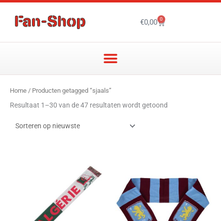
Ga
naar
0
Winkelwagen
€
0,00
de
inhoud
Gesorteerd
Home
/ Producten getagged “sjaals”
op
nieuwste
Resultaat 1–30 van de 47 resultaten wordt getoond