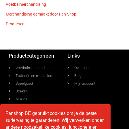
Voetbalmerchandising
Merchandising gemaakt door Fan-Shop
Producten
Productcategorieën
Links
Voetbalmerchandising
Over ons
Trofeeën en medailles
Blog
Speelgoed
Mijn account
Boeken
Muziek
Allerlei
Fanshop BE gebruikt cookies om je de beste
surfervaring te garanderen, Wij verwerken onder
andere noodzakelijke cookies, functionele en
Voorwaarden
Contact