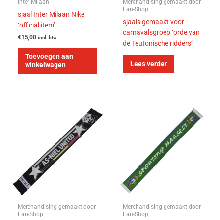
Inter Milaan
Merchandising gemaakt door
Fan-Shop
sjaal Inter Milaan Nike
sjaals gemaakt voor
‘official item’
carnavalsgroep ‘orde van
€
15,00
incl. btw
de Teutonische ridders’
Toevoegen aan
Lees verder
winkelwagen
Merchandising gemaakt door
Merchandising gemaakt door
Fan-Shop
Fan-Shop