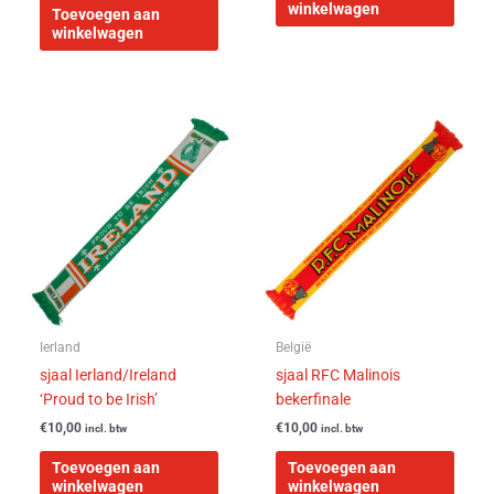
winkelwagen
Toevoegen aan
winkelwagen
Ierland
België
sjaal Ierland/Ireland
sjaal RFC Malinois
‘Proud to be Irish’
bekerfinale
€
10,00
€
10,00
incl. btw
incl. btw
Toevoegen aan
Toevoegen aan
winkelwagen
winkelwagen