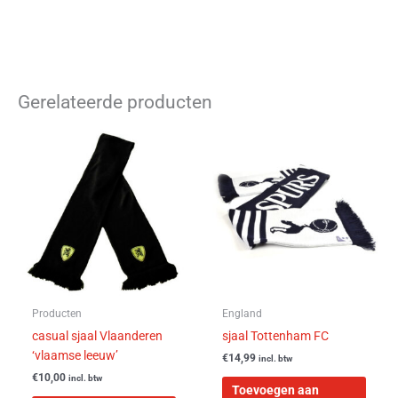
Gerelateerde producten
Producten
England
casual sjaal Vlaanderen
sjaal Tottenham FC
‘vlaamse leeuw’
€
14,99
incl. btw
€
10,00
incl. btw
Toevoegen aan