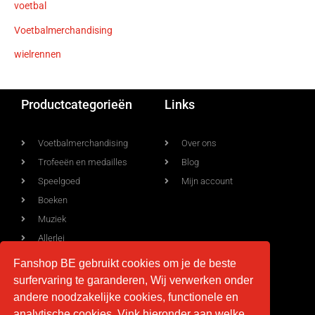
voetbal
Voetbalmerchandising
wielrennen
Productcategorieën
Links
Voetbalmerchandising
Over ons
Trofeeën en medailles
Blog
Speelgoed
Mijn account
Boeken
Muziek
Allerlei
Fanshop BE gebruikt cookies om je de beste
surfervaring te garanderen, Wij verwerken onder
Voorwaarden
Contact
andere noodzakelijke cookies, functionele en
analytische cookies. Vink hieronder aan welke