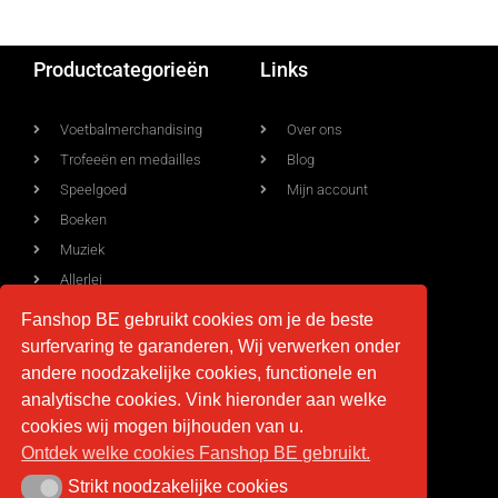
Productcategorieën
Links
Voetbalmerchandising
Over ons
Trofeeën en medailles
Blog
Speelgoed
Mijn account
Boeken
Muziek
Allerlei
Fanshop BE gebruikt cookies om je de beste
surfervaring te garanderen, Wij verwerken onder
Voorwaarden
Contact
andere noodzakelijke cookies, functionele en
analytische cookies. Vink hieronder aan welke
Levering
info@fan-shop.be
cookies wij mogen bijhouden van u.
Ontdek welke cookies Fanshop BE gebruikt.
Privacy
BTW BE 0879.850.673
Retourneren
Strikt noodzakelijke cookies
Strikt noodzakelijke cookies