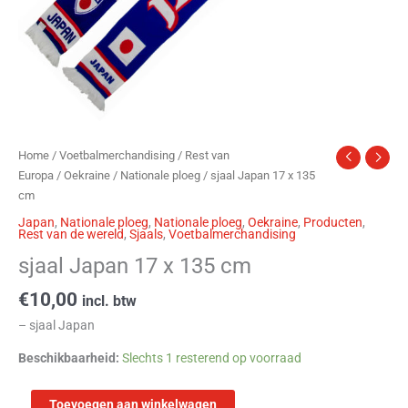
Home
/
Voetbalmerchandising
/
Rest van
Europa
/
Oekraine
/
Nationale ploeg
/ sjaal Japan 17 x 135
cm
Japan
,
Nationale ploeg
,
Nationale ploeg
,
Oekraine
,
Producten
,
Rest van de wereld
,
Sjaals
,
Voetbalmerchandising
sjaal Japan 17 x 135 cm
€
10,00
incl. btw
– sjaal Japan
Beschikbaarheid:
Slechts 1 resterend op voorraad
Toevoegen aan winkelwagen