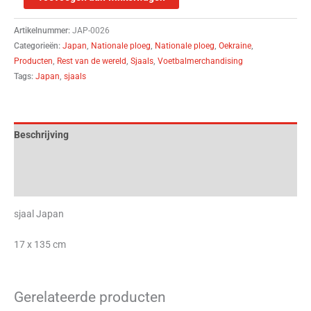
Artikelnummer:
JAP-0026
Categorieën:
Japan
,
Nationale ploeg
,
Nationale ploeg
,
Oekraine
,
Producten
,
Rest van de wereld
,
Sjaals
,
Voetbalmerchandising
Tags:
Japan
,
sjaals
Beschrijving
Aanvullende informatie
Beoordelingen (0)
sjaal Japan
17 x 135 cm
Gerelateerde producten