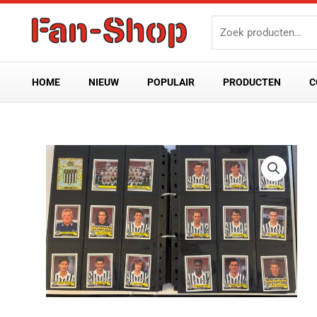
Ga
Zoeken
naar
naar:
de
inhoud
HOME
NIEUW
POPULAIR
PRODUCTEN
C