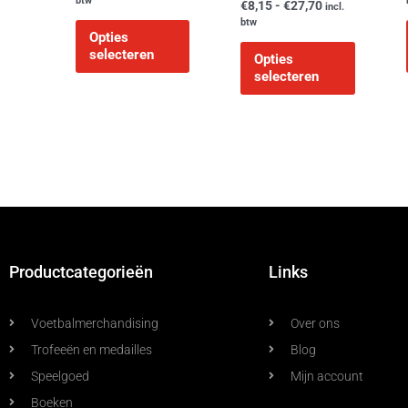
btw
€
8,15
-
€
27,70
incl.
de
de
btw
Opties
productpagina
productp
selecteren
Opties
selecteren
Productcategorieën
Links
Voetbalmerchandising
Over ons
Trofeeën en medailles
Blog
Speelgoed
Mijn account
Boeken