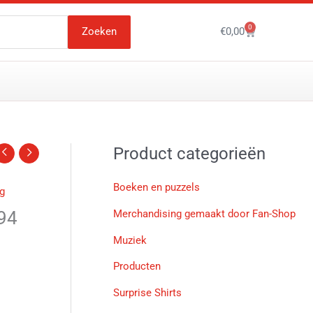
0
Winkelwagen
Zoeken
€
0,00
Product categorieën
Boeken en puzzels
g
994
Merchandising gemaakt door Fan-Shop
Muziek
Producten
Surprise Shirts