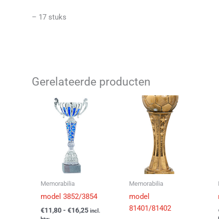
– 17 stuks
Gerelateerde producten
Prijsklasse:
Prijsklasse:
Dit
Dit
€11,80
€8,15
product
product
tot
tot
€16,25
heeft
€27,70
heeft
meerdere
meerder
variaties.
variaties
Deze
Deze
optie
optie
kan
kan
Memorabilia
Memorabilia
gekozen
gekozen
model 3852/3854
model
worden
worden
81401/81402
€
11,80
-
€
16,25
incl.
op
op