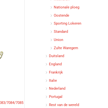
Nationale ploeg
Oostende
Sporting Lokeren
Standard
Union
Zulte Waregem
Dit
product
Duitsland
heeft
England
meerdere
Frankrijk
variaties.
Deze
Italie
optie
Nederland
kan
gekozen
Portugal
worden
083/7084/7085
Rest van de wereld
op