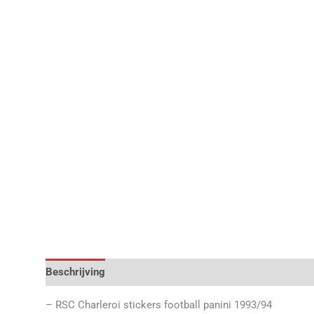
Beschrijving
Aanvullende informatie
Beoordelingen 
– RSC Charleroi stickers football panini 1993/94