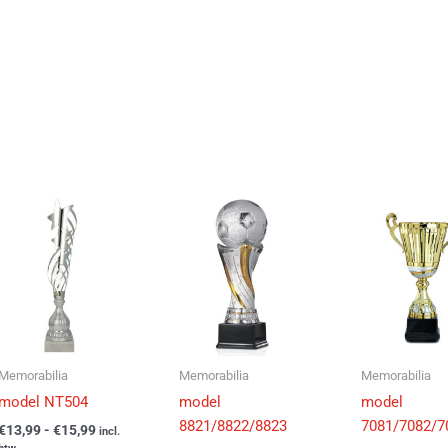
Prijsklasse:
Prijsklasse:
Dit
Dit
€13,99
€13,95
product
product
tot
tot
€15,99
heeft
€22,55
heeft
e
meerdere
meerdere
.
variaties.
variaties.
Deze
Deze
optie
optie
kan
kan
Memorabilia
Memorabilia
Memorabilia
gekozen
gekozen
model NT504
model
model
worden
worden
8821/8822/8823
7081/7082/7
€
13,99
-
€
15,99
incl.
op
op