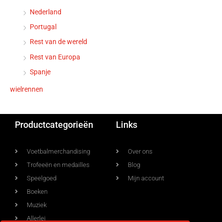
Nederland
Portugal
Rest van de wereld
Rest van Europa
Spanje
wielrennen
Productcategorieën
Links
Voetbalmerchandising
Over ons
Trofeeën en medailles
Blog
Speelgoed
Mijn account
Boeken
Muziek
Allerlei