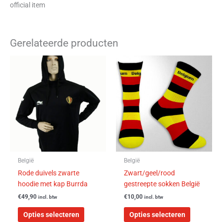
official item
Gerelateerde producten
Dit
Dit
product
product
heeft
heeft
meerdere
meerdere
variaties.
variaties.
Deze
Deze
optie
optie
kan
kan
gekozen
gekozen
worden
worden
België
België
op
op
Rode duivels zwarte
Zwart/geel/rood
de
de
hoodie met kap Burrda
gestreepte sokken België
productpagina
productpa
€
49,90
€
10,00
incl. btw
incl. btw
Opties selecteren
Opties selecteren