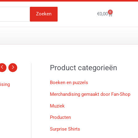
0
Winkelwagen
Zoeken
€
0,00
Product categorieën
Boeken en puzzels
ising
Merchandising gemaakt door Fan-Shop
Muziek
Producten
Surprise Shirts