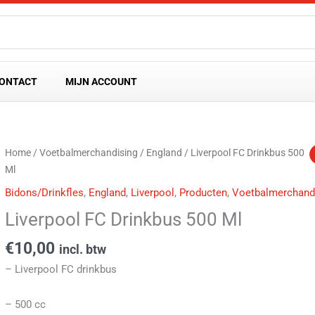
ONTACT
MIJN ACCOUNT
Liverpool
Home
/
Voetbalmerchandising
/
England
/ Liverpool FC Drinkbus 500
FC
Ml
Drinkbus
Bidons/Drinkfles
,
England
,
Liverpool
,
Producten
,
Voetbalmerchand
500
Liverpool FC Drinkbus 500 Ml
Ml
aantal
€
10,00
incl. btw
– Liverpool FC drinkbus
– 500 cc