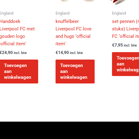
England
England
England
Handdoek
knuffelbeer
set pennen (
Liverpool FC met
Liverpool FC love
stuks) Liver
gouden logo
and hugs ‘official
FC ‘official i
‘official item’
item’
€
7,95
incl. btw
€
24,90
€
14,90
incl. btw
incl. btw
Toevoege
aan
Toevoegen
Toevoegen
winkelwag
aan
aan
winkelwagen
winkelwagen