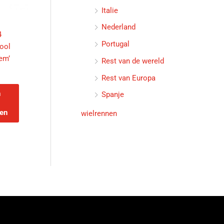
Italie
Nederland
4
Portugal
pool
tem’
Rest van de wereld
Rest van Europa
n
Spanje
en
wielrennen