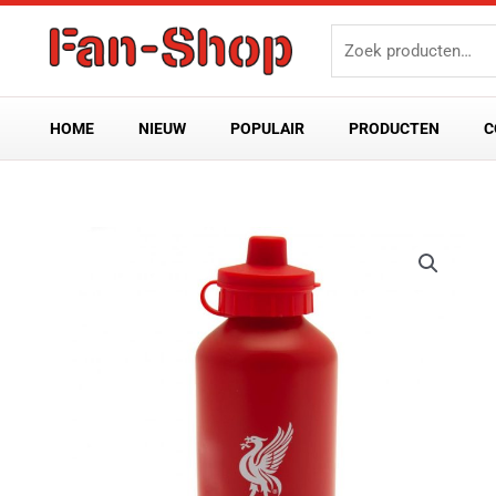
Ga
Zoeken
naar
naar:
de
inhoud
HOME
NIEUW
POPULAIR
PRODUCTEN
C