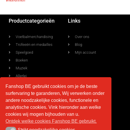
wielrennen
Productcategorieën
Links
Voetbalmerchandising
Over ons
Trofeeën en medailles
Blog
Speelgoed
Mijn account
Boeken
Muziek
Allerlei
Fanshop BE gebruikt cookies om je de beste
surfervaring te garanderen, Wij verwerken onder
Voorwaarden
Contact
andere noodzakelijke cookies, functionele en
analytische cookies. Vink hieronder aan welke
Levering
info@fan-shop.be
cookies wij mogen bijhouden van u.
Ontdek welke cookies Fanshop BE gebruikt.
Privacy
BTW BE 0879.850.673
Retourneren
Strikt noodzakelijke cookies