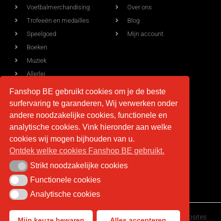
Voetbalmerchandising
Over ons
Trofeeën en medailles
Blog
Speelgoed
Mijn account
Boeken
Muziek
Allerlei
Fanshop BE gebruikt cookies om je de beste
surfervaring te garanderen, Wij verwerken onder
Voorwaarden
Contact
andere noodzakelijke cookies, functionele en
analytische cookies. Vink hieronder aan welke
Levering
info@fan-shop.be
cookies wij mogen bijhouden van u.
Privacy
BTW BE 0879.850.673
Ontdek welke cookies Fanshop BE gebruikt.
Retourneren
Strikt noodzakelijke cookies
Strikt noodzakelijke cookies
Algemene voorwaarden
Functionele cookies
Functionele cookies
Analytische cookies
Analytische cookies
Fan-shop.be © Copyright 2026 | Gemaakt door
HappyWebsites
Mijn keuze bewaren
Alles accepteren