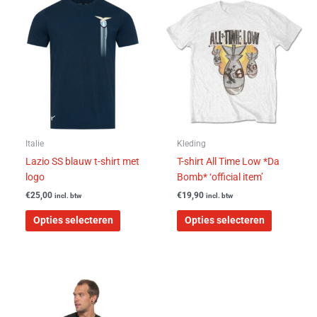
Dit
Dit
product
product
heeft
heeft
meerdere
meerdere
variaties.
variaties.
Deze
Deze
optie
optie
kan
kan
gekozen
gekozen
worden
worden
Italie
Kleding
op
op
Lazio SS blauw t-shirt met
T-shirt All Time Low *Da
de
de
logo
Bomb* ‘official item’
productpagina
productpa
€
25,00
€
19,90
incl. btw
incl. btw
Opties selecteren
Opties selecteren
Dit
product
heeft