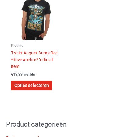
meerdere
variaties.
Deze
optie
kan
gekozen
worden
Kleding
op
T-shirt August Burns Red
de
*dove anchor* ‘official
productpagina
item’
€
19,99
incl. btw
Opties selecteren
Product categorieën