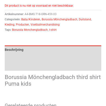
Dit product is nu niet op voorraad en niet beschikbaar.
Artikelnummer:
A4-BMG.T18-GRN-459.03
Categorieën:
Baby/Kinderen
,
Borussia Mönchengladbach
,
Duitsland
,
Kleding
,
Producten
,
Voetbalmerchandising
Tags:
Borussia Monchengladbach
,
t-shirt
Beschrijving
Aanvullende informatie
Beoordelingen (0)
Borussia Mönchengladbach third shirt
Puma kids
Gerelateerde producten