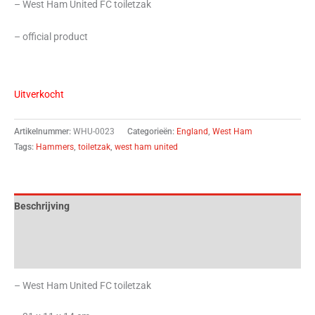
– West Ham United FC toiletzak
– official product
Uitverkocht
Artikelnummer:
WHU-0023
Categorieën:
England
,
West Ham
Tags:
Hammers
,
toiletzak
,
west ham united
Beschrijving
Aanvullende informatie
Beoordelingen (0)
– West Ham United FC toiletzak