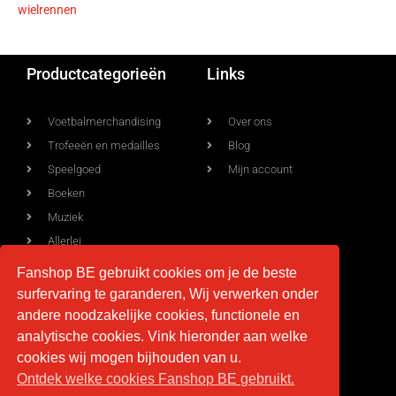
wielrennen
Productcategorieën
Links
Voetbalmerchandising
Over ons
Trofeeën en medailles
Blog
Speelgoed
Mijn account
Boeken
Muziek
Allerlei
Fanshop BE gebruikt cookies om je de beste
surfervaring te garanderen, Wij verwerken onder
Voorwaarden
Contact
andere noodzakelijke cookies, functionele en
analytische cookies. Vink hieronder aan welke
Levering
info@fan-shop.be
cookies wij mogen bijhouden van u.
Ontdek welke cookies Fanshop BE gebruikt.
Privacy
BTW BE 0879.850.673