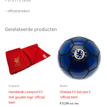
– 31 x 11 x 14 cm
– official product
Gerelateerde producten
England
Ballen
Handdoek Liverpool FC
Chelsea FC bal size 5
met gouden logo ‘official
‘official item’
item’
€
12,00
incl. btw