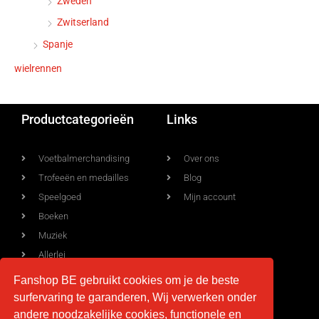
Zweden
Zwitserland
Spanje
wielrennen
Productcategorieën
Links
Voetbalmerchandising
Over ons
Trofeeën en medailles
Blog
Speelgoed
Mijn account
Boeken
Muziek
Allerlei
Fanshop BE gebruikt cookies om je de beste
surfervaring te garanderen, Wij verwerken onder
Voorwaarden
Contact
andere noodzakelijke cookies, functionele en