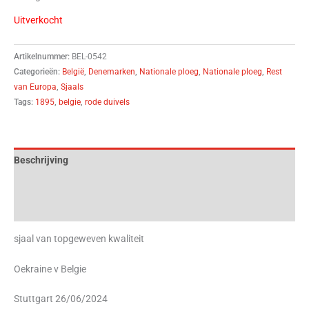
Uitverkocht
Artikelnummer:
BEL-0542
Categorieën:
België
,
Denemarken
,
Nationale ploeg
,
Nationale ploeg
,
Rest
van Europa
,
Sjaals
Tags:
1895
,
belgie
,
rode duivels
Beschrijving
Aanvullende informatie
Beoordelingen (0)
sjaal van topgeweven kwaliteit
Oekraine v Belgie
Stuttgart 26/06/2024