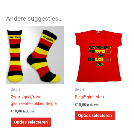
Andere suggesties…
Dit
Dit
product
product
heeft
heeft
meerdere
meerdere
variaties.
variaties.
Deze
Deze
optie
optie
kan
kan
gekozen
gekozen
worden
worden
België
België
op
op
Zwart/geel/rood
België girl t-shirt
de
de
gestreepte sokken België
€
15,00
incl. btw
productpagina
productpa
€
10,00
incl. btw
Opties selecteren
Opties selecteren