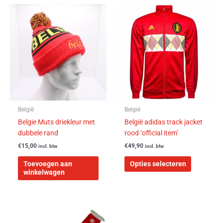
Dit
product
heeft
meerdere
variaties.
Deze
optie
kan
gekozen
worden
België
België
op
Belgie Muts driekleur met
België adidas track jacket
de
dubbele rand
rood ‘official item’
productpa
€
15,00
€
49,90
incl. btw
incl. btw
Toevoegen aan
Opties selecteren
winkelwagen