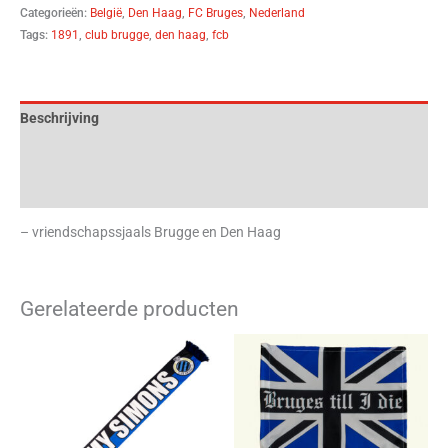
Categorieën:
België
,
Den Haag
,
FC Bruges
,
Nederland
Tags:
1891
,
club brugge
,
den haag
,
fcb
Beschrijving
Aanvullende informatie
Beoordelingen (0)
– vriendschapssjaals Brugge en Den Haag
Gerelateerde producten