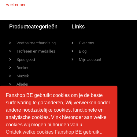
wielrennen
Productcategorieën
Links
Voetbalmerchandising
Over ons
Trofeeën en medailles
Blog
Speelgoed
Mijn account
Boeken
Muziek
Allerlei
Fanshop BE gebruikt cookies om je de beste
surfervaring te garanderen, Wij verwerken onder
Voorwaarden
Contact
andere noodzakelijke cookies, functionele en
analytische cookies. Vink hieronder aan welke
Levering
info@fan-shop.be
cookies wij mogen bijhouden van u.
Ontdek welke cookies Fanshop BE gebruikt.
Privacy
BTW BE 0879.850.673