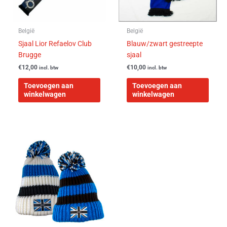
België
België
Sjaal Lior Refaelov Club
Blauw/zwart gestreepte
Brugge
sjaal
€
12,00
€
10,00
incl. btw
incl. btw
Toevoegen aan
Toevoegen aan
winkelwagen
winkelwagen
Dit
product
heeft
meerdere
variaties.
Deze
optie
kan
gekozen