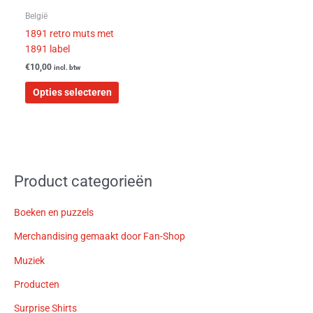
worden
België
op
1891 retro muts met
de
1891 label
productpagina
€
10,00
incl. btw
Opties selecteren
Product categorieën
Boeken en puzzels
Merchandising gemaakt door Fan-Shop
Muziek
Producten
Surprise Shirts