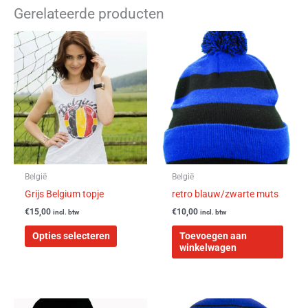
Gerelateerde producten
Dit
product
heeft
meerdere
variaties.
Deze
optie
kan
gekozen
worden
België
België
op
Grijs Belgium topje
retro blauw/zwarte muts
de
€
15,00
€
10,00
incl. btw
incl. btw
productpagina
Opties selecteren
Toevoegen aan
winkelwagen