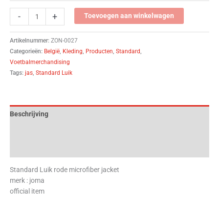
-
+
Toevoegen aan winkelwagen
Artikelnummer:
ZON-0027
Categorieën:
België
,
Kleding
,
Producten
,
Standard
,
Voetbalmerchandising
Tags:
jas
,
Standard Luik
Beschrijving
Aanvullende informatie
Beoordelingen (0)
Standard Luik rode microfiber jacket
merk : joma
official item