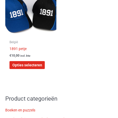
heeft
meerdere
variaties.
Deze
optie
kan
gekozen
worden
België
op
1891 petje
de
€
10,00
incl. btw
productpagina
Opties selecteren
Product categorieën
Boeken en puzzels