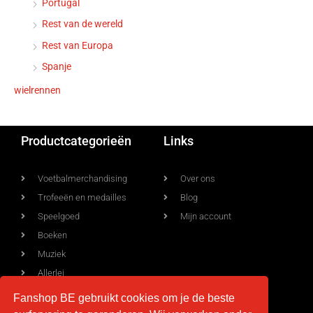
Portugal
Rest van de wereld
Rest van Europa
Spanje
wielrennen
Productcategorieën
Links
Voetbalmerchandising
Over ons
Trofeeën en medailles
Blog
Speelgoed
Mijn account
Boeken
Muziek
Allerlei
Fanshop BE gebruikt cookies om je de beste