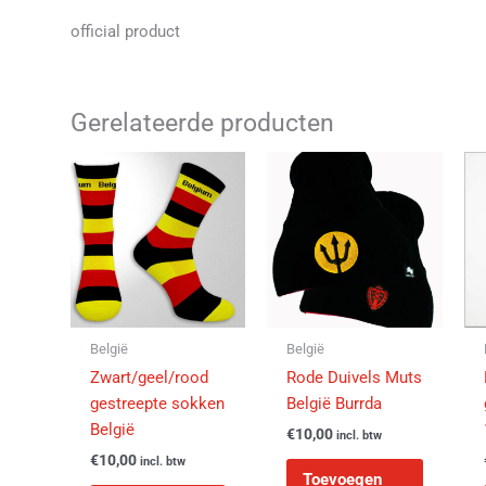
official product
Gerelateerde producten
Dit
product
heeft
meerdere
variaties.
Deze
optie
kan
België
België
gekozen
Zwart/geel/rood
Rode Duivels Muts
worden
gestreepte sokken
België Burrda
op
België
€
10,00
incl. btw
de
€
10,00
incl. btw
productpagina
Toevoegen