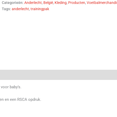
Categorieën:
Anderlecht
,
België
,
Kleding
,
Producten
,
Voetbalmerchandi
Tags:
anderlecht
,
trainingpak
(0)
 voor baby’s.
ten en een RSCA opdruk.