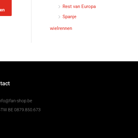
Rest van Europa
en
Spanje
wielrennen
tact
nfo@fan-shop.be
BTW BE 0879.850.673