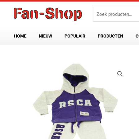
Ga
Zoeken
naar
naar:
de
inhoud
HOME
NIEUW
POPULAIR
PRODUCTEN
C