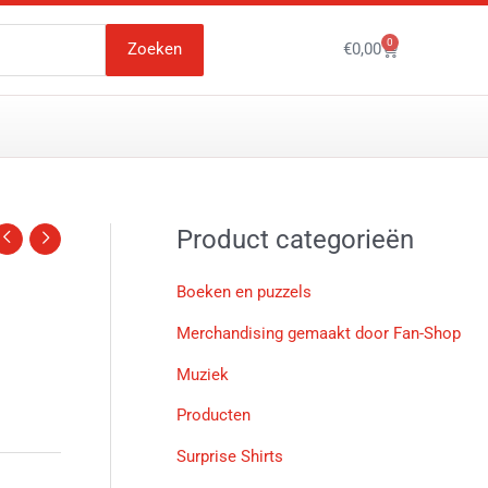
0
Winkelwagen
Zoeken
€
0,00
Product categorieën
Boeken en puzzels
Merchandising gemaakt door Fan-Shop
Muziek
Producten
Surprise Shirts