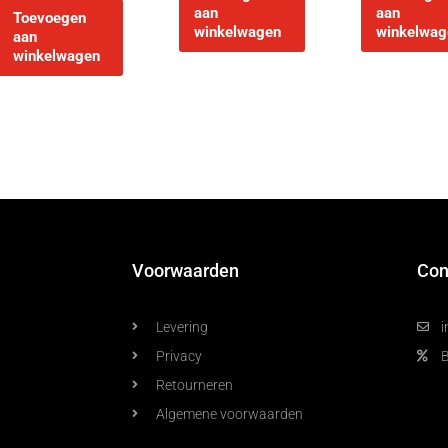
aan
aan
Toevoegen
winkelwagen
winkelwag
aan
winkelwagen
Voorwaarden
Con
Levering
i
Privacy
Retourneren
Algemene voorwaarden