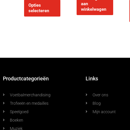
aan
Opties
winkelwagen
selecteren
Productcategorieën
Links
Voetbalmerchandising
Over ons
Trofeeën en medailles
Blog
Speelgoed
Mijn account
Boeken
Muziek