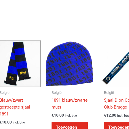
België
België
België
Blauw/zwart
1891 blauw/zwarte
Sjaal Dion C
gestreepte sjaal
muts
Club Brugge
1891
€
10,00
€
12,00
incl. btw
incl. bt
€
10,00
incl. btw
Toevoegen
Toevoege