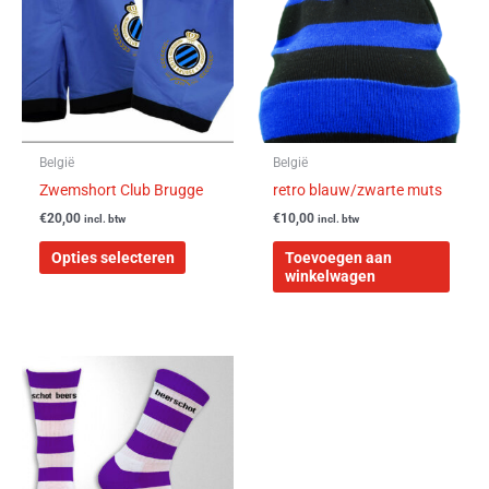
meerdere
variaties.
Deze
optie
kan
gekozen
worden
België
België
op
Zwemshort Club Brugge
retro blauw/zwarte muts
de
€
20,00
€
10,00
incl. btw
incl. btw
productpagina
Opties selecteren
Toevoegen aan
winkelwagen
Dit
product
heeft
meerdere
variaties.
Deze