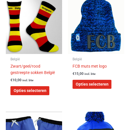
Dit
Dit
product
product
heeft
heeft
meerdere
meerdere
variaties.
variaties.
Deze
Deze
optie
optie
kan
kan
gekozen
gekozen
worden
worden
België
België
op
op
Zwart/geel/rood
FCB muts met logo
de
de
gestreepte sokken België
€
15,00
incl. btw
productpagina
productpa
€
10,00
incl. btw
Opties selecteren
Opties selecteren
Dit
product
heeft