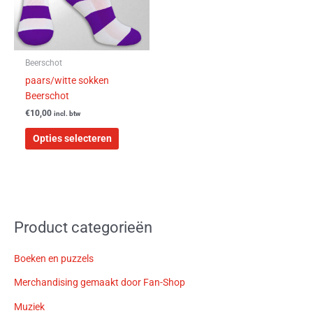
optie
kan
gekozen
worden
Beerschot
op
paars/witte sokken
de
Beerschot
productpagina
€
10,00
incl. btw
Opties selecteren
Product categorieën
Boeken en puzzels
Merchandising gemaakt door Fan-Shop
Muziek