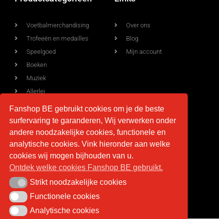
Voetbalmerchandising
Over ons
Trofeeën en medailles
Blog
Speelgoed
Mijn account
Boeken
Muziek
Allerlei
Fanshop BE gebruikt cookies om je de beste
surfervaring te garanderen, Wij verwerken onder
Voorwaarden
Contact
andere noodzakelijke cookies, functionele en
analytische cookies. Vink hieronder aan welke
Levering
info@fan-shop.be
cookies wij mogen bijhouden van u.
Ontdek welke cookies Fanshop BE gebruikt.
Privacy
BTW BE 0879.850.673
Retourneren
Strikt noodzakelijke cookies
Strikt noodzakelijke cookies
Algemene voorwaarden
Functionele cookies
Functionele cookies
Analytische cookies
Analytische cookies