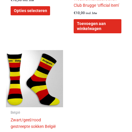
incl. btw
productpagina
Club Brugge ‘official item’
Opties selecteren
€
10,00
incl. btw
Toevoegen aan
winkelwagen
Dit
product
heeft
meerdere
variaties.
Deze
optie
kan
gekozen
worden
België
op
Zwart/geel/rood
de
gestreepte sokken België
productpagina