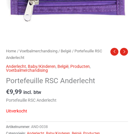
Home
/
Voetbalmerchandising
/
België
/ Portefeuille RSC
Anderlecht
Anderlecht
,
Baby/Kinderen
,
België
,
Producten
,
Voetbalmerchandising
Portefeuille RSC Anderlecht
€
9,99
incl. btw
Portefeuille RSC Anderlecht
Uitverkocht
Artikelnummer:
AND-0038
Categorieën:
Anderlecht
,
Baby/Kinderen
,
België
,
Producten
,