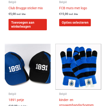
worden
België
België
op
Club Brugge sticker mix
FCB muts met logo
de
€
5,00
€
15,00
incl. btw
incl. btw
productpa
Toevoegen aan
Opties selecteren
winkelwagen
Dit
product
heeft
meerdere
variaties.
Deze
optie
kan
gekozen
worden
België
België
op
1891 petje
kinder- en
de
vrouwenhandschoenen
€
10,00