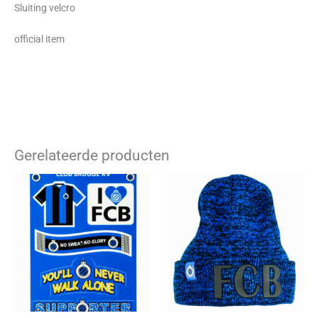
Sluiting velcro
official item
Gerelateerde producten
Dit
product
heeft
meerdere
variaties.
Deze
optie
kan
gekozen