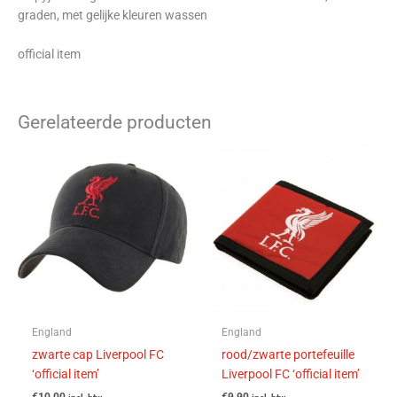
graden, met gelijke kleuren wassen
official item
Gerelateerde producten
England
England
zwarte cap Liverpool FC
rood/zwarte portefeuille
‘official item’
Liverpool FC ‘official item’
€
10,00
€
9,90