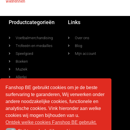
wielrennen
Productcategorieën
Links
Voetbalmerchandising
Over ons
Trofeeën en medailles
Blog
Speelgoed
Mijn account
Boeken
Muziek
Allerlei
Fanshop BE gebruikt cookies om je de beste
surfervaring te garanderen, Wij verwerken onder
Voorwaarden
Contact
andere noodzakelijke cookies, functionele en
analytische cookies. Vink hieronder aan welke
Levering
info@fan-shop.be
cookies wij mogen bijhouden van u.
Ontdek welke cookies Fanshop BE gebruikt.
Privacy
BTW BE 0879.850.673
Retourneren