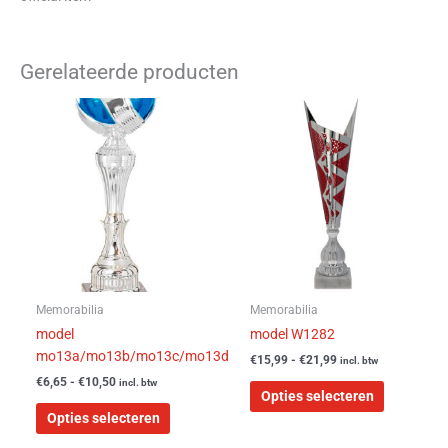
Gerelateerde producten
Prijsklasse:
Prijsklasse:
Dit
Dit
€6,65
€15,99
product
product
tot
tot
heeft
heeft
€10,50
€21,99
meerdere
meerdere
variaties.
variaties.
Deze
Deze
optie
optie
kan
kan
gekozen
gekozen
worden
worden
Memorabilia
Memorabilia
op
op
model
model W1282
de
de
mo13a/mo13b/mo13c/mo13d
€
15,99
-
€
21,99
incl. btw
productpagina
productpa
€
6,65
-
€
10,50
incl. btw
Opties selecteren
Opties selecteren