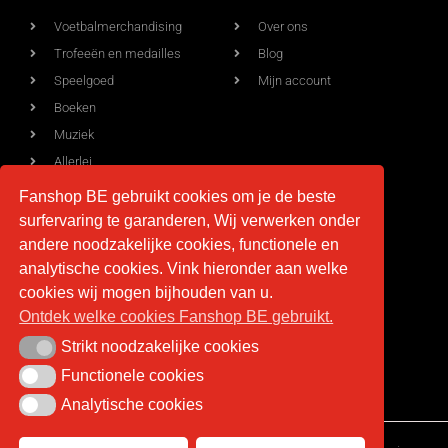
Voetbalmerchandising
Over ons
Trofeeën en medailles
Blog
Speelgoed
Mijn account
Boeken
Muziek
Allerlei
Fanshop BE gebruikt cookies om je de beste
surfervaring te garanderen, Wij verwerken onder
Voorwaarden
Contact
andere noodzakelijke cookies, functionele en
analytische cookies. Vink hieronder aan welke
Levering
info@fan-shop.be
cookies wij mogen bijhouden van u.
Ontdek welke cookies Fanshop BE gebruikt.
Privacy
BTW BE 0879.850.673
Retourneren
Strikt noodzakelijke cookies
Strikt noodzakelijke cookies
Algemene voorwaarden
Functionele cookies
Functionele cookies
Analytische cookies
Analytische cookies