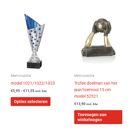
Prijsklasse:
Dit
€5,95
product
tot
heeft
€11,55
meerdere
variaties.
Deze
optie
kan
gekozen
worden
Memorabilia
Memorabilia
op
model 1021/1022/1023
Trofee doelman van het
de
jaar/toernooi 15 cm
€
5,95
-
€
11,55
incl. btw
productpagina
model 52521
Opties selecteren
€
13,90
incl. btw
Toevoegen aan
winkelwagen