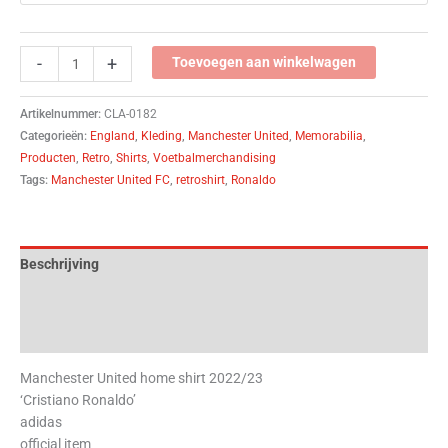
-
+
Toevoegen aan winkelwagen
Artikelnummer:
CLA-0182
Categorieën:
England
,
Kleding
,
Manchester United
,
Memorabilia
,
Producten
,
Retro
,
Shirts
,
Voetbalmerchandising
Tags:
Manchester United FC
,
retroshirt
,
Ronaldo
Beschrijving
Aanvullende informatie
Beoordelingen (0)
Manchester United home shirt 2022/23
‘Cristiano Ronaldo’
adidas
official item