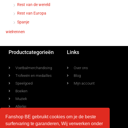
Rest van de wereld
Rest van Europa
Spanje
wielrennen
Productcategorieën
Links
Voetbalmerchandising
Over ons
Trofeeën en medailles
Blog
Speelgoed
Mijn account
Boeken
Muziek
Allerlei
Fanshop BE gebruikt cookies om je de beste
surfervaring te garanderen, Wij verwerken onder
Voorwaarden
Contact