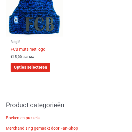
meerdere
variaties.
Deze
optie
kan
gekozen
worden
België
op
FCB muts met logo
de
€
15,00
incl. btw
productpagina
Opties selecteren
Product categorieën
Boeken en puzzels
Merchandising gemaakt door Fan-Shop