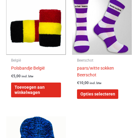
product
heeft
meerdere
variaties.
Deze
optie
kan
gekozen
worden
België
Beerschot
op
Polsbandje België
paars/witte sokken
de
Beerschot
€
5,00
incl. btw
productpa
€
10,00
incl. btw
Toevoegen aan
winkelwagen
Opties selecteren
Dit
product
heeft