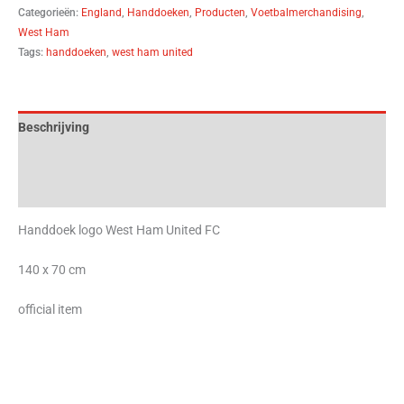
Categorieën:
England
,
Handdoeken
,
Producten
,
Voetbalmerchandising
,
West Ham
Tags:
handdoeken
,
west ham united
Beschrijving
Aanvullende informatie
Beoordelingen (0)
Handdoek logo West Ham United FC
140 x 70 cm
official item