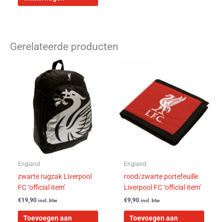
Gerelateerde producten
England
England
zwarte rugzak Liverpool
rood/zwarte portefeuille
FC ‘official item’
Liverpool FC ‘official item’
€
19,90
€
9,90
incl. btw
incl. btw
Toevoegen aan
Toevoegen aan