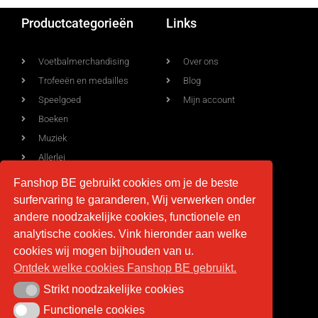
Productcategorieën
Links
Voetbalmerchandising
Over ons
Trofeeën en medailles
Blog
Speelgoed
Mijn account
Boeken
Muziek
Allerlei
Fanshop BE gebruikt cookies om je de beste
surfervaring te garanderen, Wij verwerken onder
Voorwaarden
Contact
andere noodzakelijke cookies, functionele en
analytische cookies. Vink hieronder aan welke
Levering
info@fan-shop.be
cookies wij mogen bijhouden van u.
Ontdek welke cookies Fanshop BE gebruikt.
Privacy
BTW BE 0879.850.673
Retourneren
Strikt noodzakelijke cookies
Strikt noodzakelijke cookies
Algemene voorwaarden
Functionele cookies
Functionele cookies