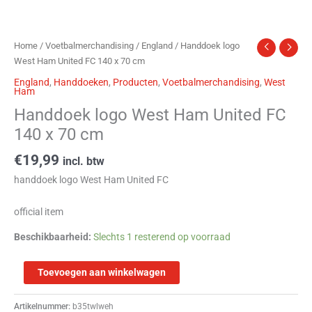
Home
/
Voetbalmerchandising
/
England
/ Handdoek logo
West Ham United FC 140 x 70 cm
England
,
Handdoeken
,
Producten
,
Voetbalmerchandising
,
West
Ham
Handdoek logo West Ham United FC
140 x 70 cm
€
19,99
incl. btw
handdoek logo West Ham United FC
official item
Beschikbaarheid:
Slechts 1 resterend op voorraad
Toevoegen aan winkelwagen
Artikelnummer:
b35twlweh