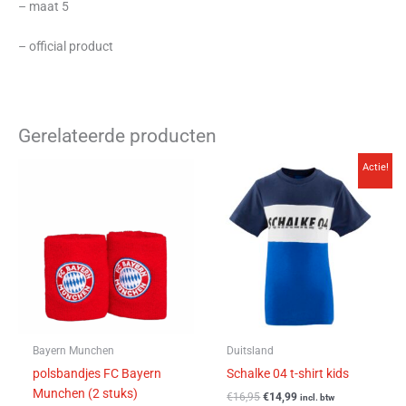
– maat 5
– official product
Gerelateerde producten
Oorspronkelijke
Huidige
Dit
Actie!
prijs
prijs
product
was:
is:
heeft
€16,95.
€14,99.
meerdere
variaties.
Deze
optie
kan
gekozen
worden
Bayern Munchen
Duitsland
op
polsbandjes FC Bayern
Schalke 04 t-shirt kids
de
Munchen (2 stuks)
€
16,95
€
14,99
incl. btw