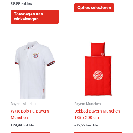
productpa
€
9,99
incl. btw
Opties selecteren
Toevoegen aan
winkelwagen
Dit
product
heeft
meerdere
variaties.
Deze
optie
kan
gekozen
worden
Bayern Munchen
Bayern Munchen
op
Witte polo FC Bayern
Dekbed Bayern Munchen
de
Munchen
135 x 200 cm
productpagina
€
29,99
€
39,99
incl. btw
incl. btw