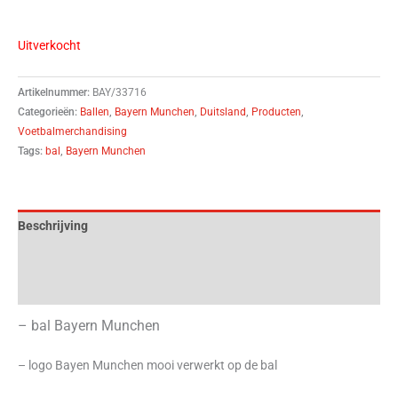
Uitverkocht
Artikelnummer:
BAY/33716
Categorieën:
Ballen
,
Bayern Munchen
,
Duitsland
,
Producten
,
Voetbalmerchandising
Tags:
bal
,
Bayern Munchen
Beschrijving
Aanvullende informatie
Beoordelingen (0)
– bal Bayern Munchen
– logo Bayen Munchen mooi verwerkt op de bal