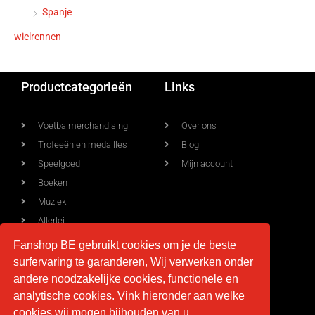
Spanje
wielrennen
Productcategorieën
Links
Voetbalmerchandising
Over ons
Trofeeën en medailles
Blog
Speelgoed
Mijn account
Boeken
Muziek
Allerlei
Fanshop BE gebruikt cookies om je de beste
surfervaring te garanderen, Wij verwerken onder
Voorwaarden
Contact
andere noodzakelijke cookies, functionele en
analytische cookies. Vink hieronder aan welke
Levering
info@fan-shop.be
cookies wij mogen bijhouden van u.