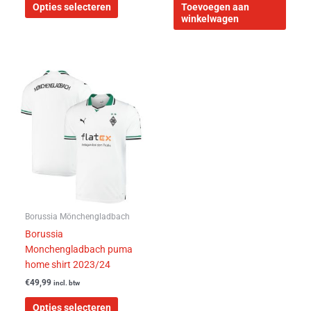
Opties selecteren
Toevoegen aan
winkelwagen
Dit
product
heeft
meerdere
variaties.
Deze
optie
kan
gekozen
worden
Borussia Mönchengladbach
op
Borussia
de
Monchengladbach puma
productpagina
home shirt 2023/24
€
49,99
incl. btw
Opties selecteren