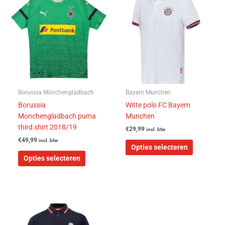
product
product
heeft
heeft
meerdere
meerdere
variaties.
variaties.
Deze
Deze
optie
optie
kan
kan
gekozen
gekozen
worden
worden
Borussia Mönchengladbach
Bayern Munchen
op
op
Borussia
Witte polo FC Bayern
de
de
Monchengladbach puma
Munchen
productpagina
productpa
third shirt 2018/19
€
29,99
incl. btw
€
49,99
incl. btw
Opties selecteren
Opties selecteren
Dit
product
heeft