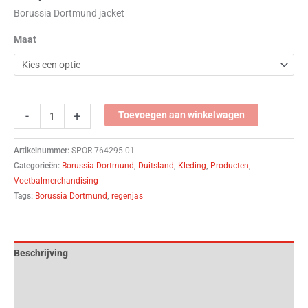
Borussia Dortmund jacket
Maat
-
+
Toevoegen aan winkelwagen
Artikelnummer:
SPOR-764295-01
Categorieën:
Borussia Dortmund
,
Duitsland
,
Kleding
,
Producten
,
Voetbalmerchandising
Tags:
Borussia Dortmund
,
regenjas
Beschrijving
Aanvullende informatie
Beoordelingen (0)