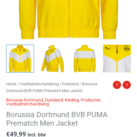
Home
/
Voetbalmerchandising
/
Duitsland
/ Borussia
Dortmund BVB PUMA Prematch Men Jacket
Borussia Dortmund
,
Duitsland
,
Kleding
,
Producten
,
Voetbalmerchandising
Borussia Dortmund BVB PUMA
Prematch Men Jacket
€
49,99
incl. btw