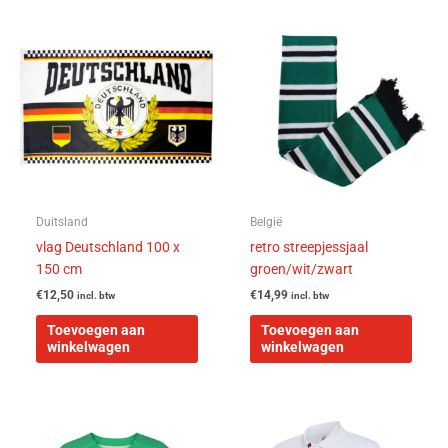
Duitsland
België
vlag Deutschland 100 x
retro streepjessjaal
150 cm
groen/wit/zwart
€
12,50
€
14,99
incl. btw
incl. btw
Toevoegen aan
Toevoegen aan
winkelwagen
winkelwagen
Dit
Dit