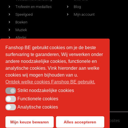
Trofeeën en medailles
Blog
Speelgoed
Mijn account
Boeken
Muziek
Allerlei
Fanshop BE gebruikt cookies om je de beste
surfervaring te garanderen, Wij verwerken onder
Voorwaarden
Contact
andere noodzakelijke cookies, functionele en
analytische cookies. Vink hieronder aan welke
Levering
info@fan-shop.be
cookies wij mogen bijhouden van u.
Ontdek welke cookies Fanshop BE gebruikt.
Privacy
BTW BE 0879.850.673
Retourneren
Strikt noodzakelijke cookies
Strikt noodzakelijke cookies
Algemene voorwaarden
Functionele cookies
Functionele cookies
Analytische cookies
Analytische cookies
Fan-shop.be © Copyright 2026 | Gemaakt door
HappyWebsites
Mijn keuze bewaren
Alles accepteren