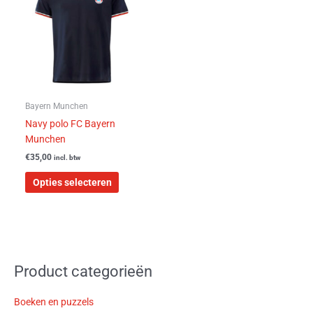
meerdere
variaties.
Deze
optie
kan
gekozen
worden
Bayern Munchen
op
Navy polo FC Bayern
de
Munchen
productpagina
€
35,00
incl. btw
Opties selecteren
Product categorieën
Boeken en puzzels