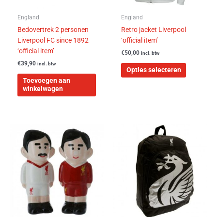
gekozen
worden
England
England
op
Bedovertrek 2 personen
Retro jacket Liverpool
de
Liverpool FC since 1892
‘official item’
productpa
‘official item’
€
50,00
incl. btw
€
39,90
incl. btw
Opties selecteren
Toevoegen aan
winkelwagen