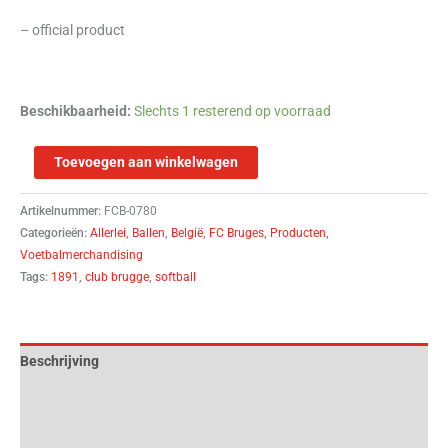
– official product
Beschikbaarheid:
Slechts 1 resterend op voorraad
Toevoegen aan winkelwagen
Artikelnummer:
FCB-0780
Categorieën:
Allerlei
,
Ballen
,
België
,
FC Bruges
,
Producten
,
Voetbalmerchandising
Tags:
1891
,
club brugge
,
softball
Beschrijving
Aanvullende informatie
Beoordelingen (0)