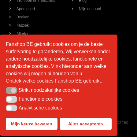
Trofeeën en medailles
Blog
Speelgoed
Mijn account
Boeken
Muziek
Allerlei
Fanshop BE gebruikt cookies om je de beste
surfervaring te garanderen, Wij verwerken onder
Voorwaarden
Contact
andere noodzakelijke cookies, functionele en
analytische cookies. Vink hieronder aan welke
Levering
info@fan-shop.be
cookies wij mogen bijhouden van u.
Ontdek welke cookies Fanshop BE gebruikt.
Privacy
BTW BE 0879.850.673
Retourneren
Strikt noodzakelijke cookies
Strikt noodzakelijke cookies
Algemene voorwaarden
Functionele cookies
Functionele cookies
Analytische cookies
Analytische cookies
Fan-shop.be © Copyright 2026 | Gemaakt door
HappyWebsites
Mijn keuze bewaren
Alles accepteren