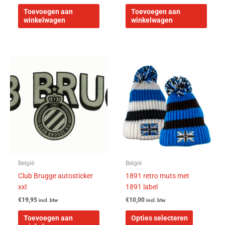
Toevoegen aan
Toevoegen aan
winkelwagen
winkelwagen
Dit
product
heeft
meerdere
variaties.
Deze
optie
kan
gekozen
worden
België
België
op
Club Brugge autosticker
1891 retro muts met
de
xxl
1891 label
productpa
€
19,95
€
10,00
incl. btw
incl. btw
Toevoegen aan
Opties selecteren