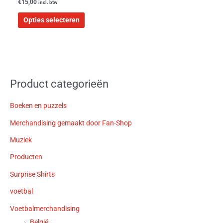
€
15,00
incl. btw
productpagina
Opties selecteren
Product categorieën
Boeken en puzzels
Merchandising gemaakt door Fan-Shop
Muziek
Producten
Surprise Shirts
voetbal
Voetbalmerchandising
België