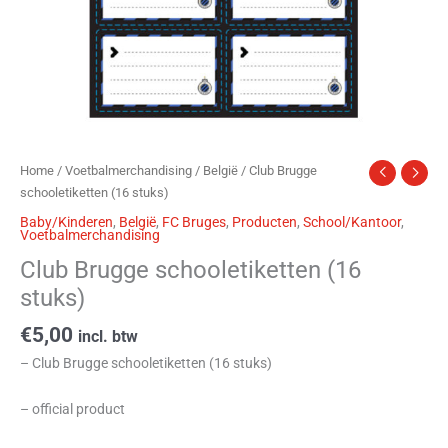
Home
/
Voetbalmerchandising
/
België
/ Club Brugge
schooletiketten (16 stuks)
Baby/Kinderen
,
België
,
FC Bruges
,
Producten
,
School/Kantoor
,
Voetbalmerchandising
Club Brugge schooletiketten (16
stuks)
€
5,00
incl. btw
– Club Brugge schooletiketten (16 stuks)
– official product