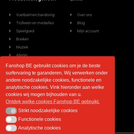
Voetbalmerchandising
Over ons
Trofeeën en medailles
Blog
Speelgoed
Mijn account
Boeken
Muziek
Allerlei
Fanshop BE gebruikt cookies om je de beste
surfervaring te garanderen, Wij verwerken onder
Voorwaarden
Contact
andere noodzakelijke cookies, functionele en
analytische cookies. Vink hieronder aan welke
Levering
info@fan-shop.be
cookies wij mogen bijhouden van u.
Ontdek welke cookies Fanshop BE gebruikt.
Privacy
BTW BE 0879.850.673
Retourneren
Strikt noodzakelijke cookies
Strikt noodzakelijke cookies
Algemene voorwaarden
Functionele cookies
Functionele cookies
Analytische cookies
Analytische cookies