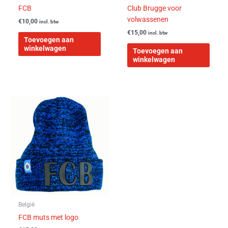
FCB
Club Brugge voor
volwassenen
€
10,00
incl. btw
€
15,00
incl. btw
Toevoegen aan
winkelwagen
Toevoegen aan
winkelwagen
Dit
product
heeft
meerdere
variaties.
Deze
optie
kan
gekozen
worden
België
op
FCB muts met logo
de