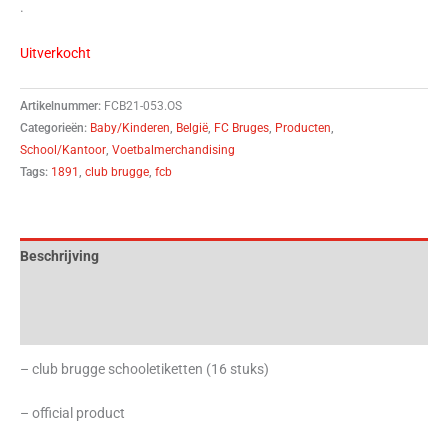
.
Uitverkocht
Artikelnummer:
FCB21-053.OS
Categorieën:
Baby/Kinderen
,
België
,
FC Bruges
,
Producten
,
School/Kantoor
,
Voetbalmerchandising
Tags:
1891
,
club brugge
,
fcb
Beschrijving
Aanvullende informatie
Beoordelingen (0)
– club brugge schooletiketten (16 stuks)
– official product