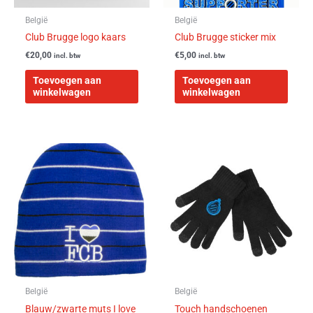
België
België
Club Brugge logo kaars
Club Brugge sticker mix
€
20,00
€
5,00
incl. btw
incl. btw
Toevoegen aan
Toevoegen aan
winkelwagen
winkelwagen
België
België
Blauw/zwarte muts I love
Touch handschoenen