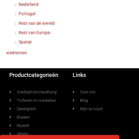
Nederland
Portugal
Rest van de wereld
Rest van Europa
Spanje
wielrennen
Productcategorieën
Links
Voetbalmerchandising
Over ons
Trofeeën en medailles
Blog
Speelgoed
Mijn account
Boeken
Muziek
Allerlei