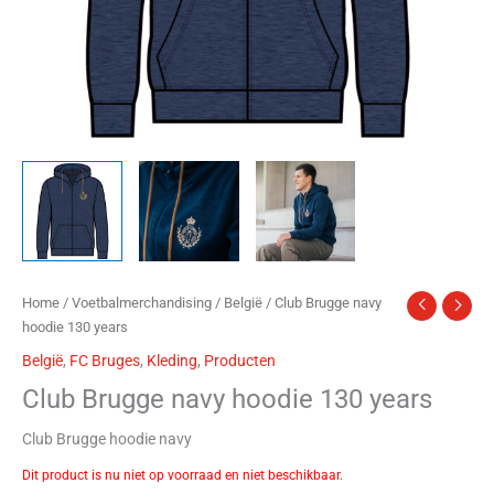
Home
/
Voetbalmerchandising
/
België
/ Club Brugge navy
hoodie 130 years
België
,
FC Bruges
,
Kleding
,
Producten
Club Brugge navy hoodie 130 years
Club Brugge hoodie navy
Dit product is nu niet op voorraad en niet beschikbaar.