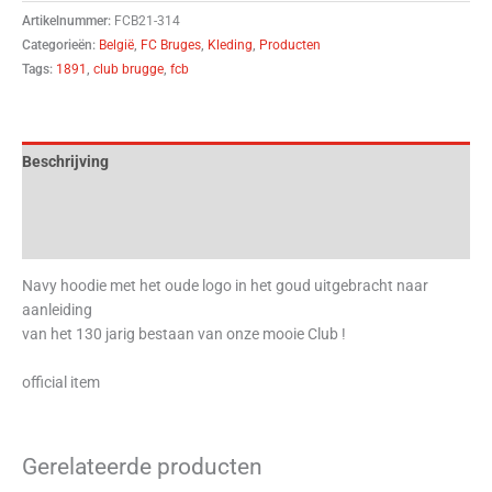
Artikelnummer:
FCB21-314
Categorieën:
België
,
FC Bruges
,
Kleding
,
Producten
Tags:
1891
,
club brugge
,
fcb
Beschrijving
Aanvullende informatie
Beoordelingen (0)
Navy hoodie met het oude logo in het goud uitgebracht naar
aanleiding
van het 130 jarig bestaan van onze mooie Club !
official item
Gerelateerde producten