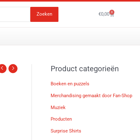
0
Winkelwagen
Zoeken
€
0,00
Product categorieën
Boeken en puzzels
Merchandising gemaakt door Fan-Shop
Muziek
Producten
Surprise Shirts