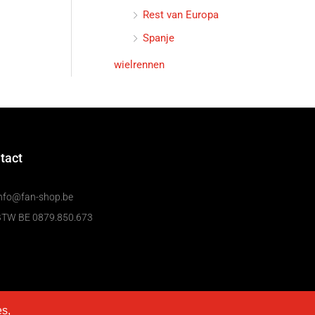
Rest van Europa
Spanje
wielrennen
tact
nfo@fan-shop.be
BTW BE 0879.850.673
es,