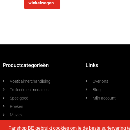
winkelwagen
Productcategorieën
Links
Voetbalmerchandising
Over ons
Trofeeën en medailles
Blog
Speelgoed
Mijn account
Boeken
Muziek
Allerlei
Fanshop BE gebruikt cookies om je de beste surfervaring t