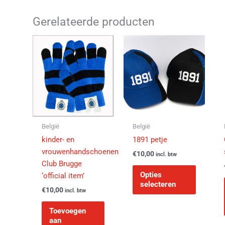
Gerelateerde producten
Dit
product
heeft
meerder
variaties
Deze
optie
kan
België
België
gekozen
kinder- en
1891 petje
worden
vrouwenhandschoenen
€
10,00
incl. btw
op
Club Brugge
de
Opties
‘official item’
selecteren
productp
€
10,00
incl. btw
Toevoegen
aan