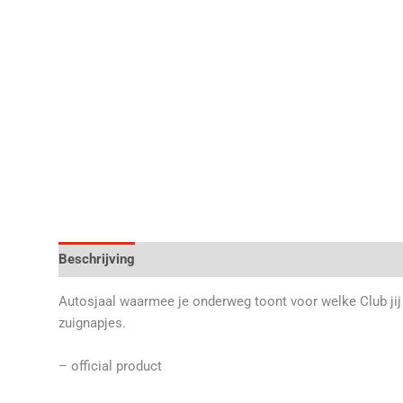
Beschrijving
Aanvullende informatie
Beoordelingen 
Autosjaal waarmee je onderweg toont voor welke Club jij
zuignapjes.
– official product