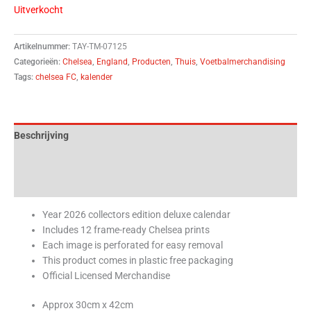
Uitverkocht
Artikelnummer:
TAY-TM-07125
Categorieën:
Chelsea
,
England
,
Producten
,
Thuis
,
Voetbalmerchandising
Tags:
chelsea FC
,
kalender
Beschrijving
Aanvullende informatie
Beoordelingen (0)
Year 2026 collectors edition deluxe calendar
Includes 12 frame-ready Chelsea prints
Each image is perforated for easy removal
This product comes in plastic free packaging
Official Licensed Merchandise
Approx 30cm x 42cm