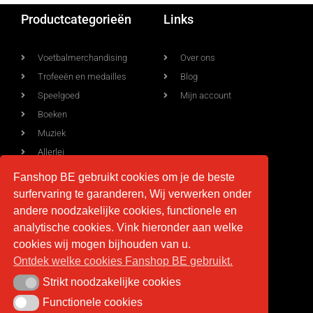
Productcategorieën
Links
Voetbalmerchandising
Over ons
Trofeeën en medailles
Blog
Speelgoed
Mijn account
Boeken
Muziek
Allerlei
Fanshop BE gebruikt cookies om je de beste
surfervaring te garanderen, Wij verwerken onder
Voorwaarden
Contact
andere noodzakelijke cookies, functionele en
analytische cookies. Vink hieronder aan welke
Levering
info@fan-shop.be
cookies wij mogen bijhouden van u.
Ontdek welke cookies Fanshop BE gebruikt.
Privacy
BTW BE 0879.850.673
Retourneren
Strikt noodzakelijke cookies
Strikt noodzakelijke cookies
Algemene voorwaarden
Functionele cookies
Functionele cookies