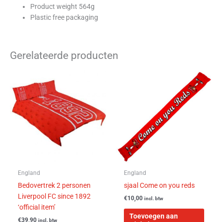
Product weight 564g
Plastic free packaging
Gerelateerde producten
England
England
Bedovertrek 2 personen
sjaal Come on you reds
Liverpool FC since 1892
€
10,00
incl. btw
‘official item’
Toevoegen aan
€
39,90
incl. btw