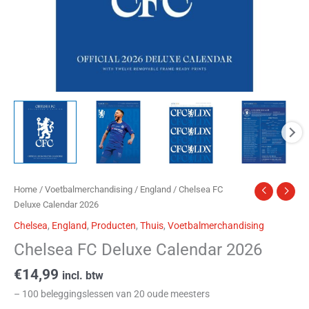
Home
/
Voetbalmerchandising
/
England
/ Chelsea FC
Deluxe Calendar 2026
Chelsea
,
England
,
Producten
,
Thuis
,
Voetbalmerchandising
Chelsea FC Deluxe Calendar 2026
€
14,99
incl. btw
– 100 beleggingslessen van 20 oude meesters